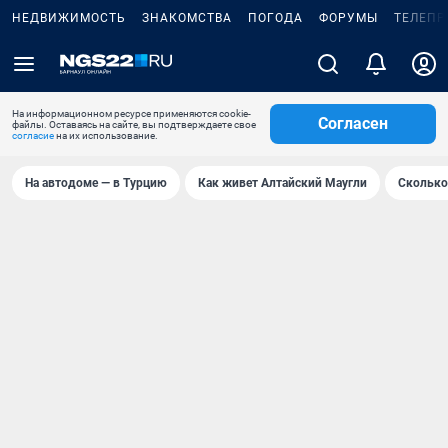
НЕДВИЖИМОСТЬ
ЗНАКОМСТВА
ПОГОДА
ФОРУМЫ
ТЕЛЕПР
На информационном ресурсе применяются cookie-
Согласен
файлы. Оставаясь на сайте, вы подтверждаете свое
согласие
на их использование.
На автодоме — в Турцию
Как живет Алтайский Маугли
Сколько