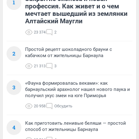
1
профессия. Как живет и о чем
мечтает вышедший из землянки
Алтайский Маугли
23 374
2
Простой рецепт шоколадного брауни с
2
кабачком от жительницы Барнаула
21 313
3
«Фауна формировалась веками»: как
3
барнаульский арахнолог нашел нового паука и
получил укус змеи на юге Приморья
20 958
Обсудить
Как приготовить ленивые беляши — простой
4
способ от жительницы Барнаула