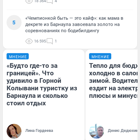
18 364
4
«Чемпионкой быть — это кайф»: как мама в
5
декрете из Барнаула завоевала золото на
соревнованиях по бодибилдингу
16 595
1
МНЕНИЕ
МНЕНИЕ
«Будто где-то за
Тепло для бюдж
границей». Что
холодно в сало
удивило в Горной
зимой. Водитель
Колывани туристку из
ездит на электр
Барнаула и сколько
плюсы и минус
стоил отдых
Лина Гордеева
Денис Дедюхин