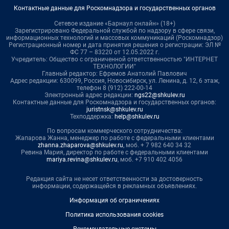
Контактные данные для Роскомнадзора и государственных органов
Сетевое издание «Барнаул онлайн» (18+)
Зарегистрировано Федеральной службой по надзору в сфере связи,
информационных технологий и массовых коммуникаций (Роскомнадзор)
Регистрационный номер и дата принятия решения о регистрации: ЭЛ №
ФС 77 – 83220 от 12.05.2022 г.
Учредитель: Общество с ограниченной ответственностью "ИНТЕРНЕТ
ТЕХНОЛОГИИ"
Главный редактор: Ефремов Анатолий Павлович
Адрес редакции: 630099, Россия, Новосибирск, ул. Ленина, д. 12, 6 этаж,
телефон 8 (912) 222-00-14
Электронный адрес редакции:
ngs22@shkulev.ru
Контактные данные для Роскомнадзора и государственных органов:
juristnsk@shkulev.ru
Техподдержка:
help@shkulev.ru
По вопросам коммерческого сотрудничества:
Жапарова Жанна, менеджер по работе с федеральными клиентами
zhanna.zhaparova@shkulev.ru
, моб. + 7 982 640 34 32
Ревина Мария, директор по работе с федеральными клиентами
mariya.revina@shkulev.ru
, моб. +7 910 402 4056
Редакция сайта не несет ответственности за достоверность
информации, содержащейся в рекламных объявлениях.
Информация об ограничениях
Политика использования cookies