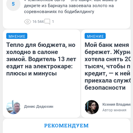
5
декрете из Барнаула завоевала золото на
соревнованиях по бодибилдингу
16 544
1
МНЕНИЕ
МНЕНИЕ
Тепло для бюджета, но
Мой банк меня
холодно в салоне
бережет. Журн
зимой. Водитель 13 лет
хотела снять 20
ездит на электрокаре:
тысяч, чтобы п
плюсы и минусы
кредит, — к ней
приехала служб
безопасности
Ксения Владими
Денис Дедюхин
Автор мнения
РЕКОМЕНДУЕМ