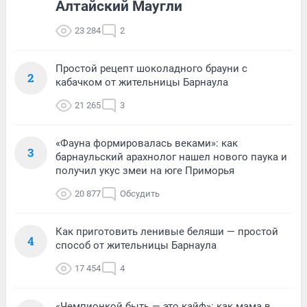
Алтайский Маугли
23 284
2
Простой рецепт шоколадного брауни с
2
кабачком от жительницы Барнаула
21 265
3
«Фауна формировалась веками»: как
3
барнаульский арахнолог нашел нового паука и
получил укус змеи на юге Приморья
20 877
Обсудить
Как приготовить ленивые беляши — простой
4
способ от жительницы Барнаула
17 454
4
«Чемпионкой быть — это кайф»: как мама в