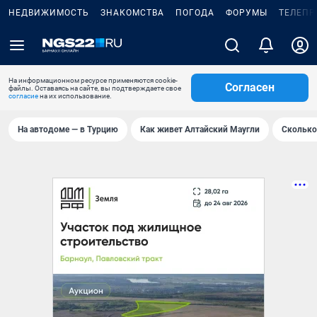
НЕДВИЖИМОСТЬ
ЗНАКОМСТВА
ПОГОДА
ФОРУМЫ
ТЕЛЕПР
На информационном ресурсе применяются cookie-
Согласен
файлы. Оставаясь на сайте, вы подтверждаете свое
согласие
на их использование.
На автодоме — в Турцию
Как живет Алтайский Маугли
Сколько