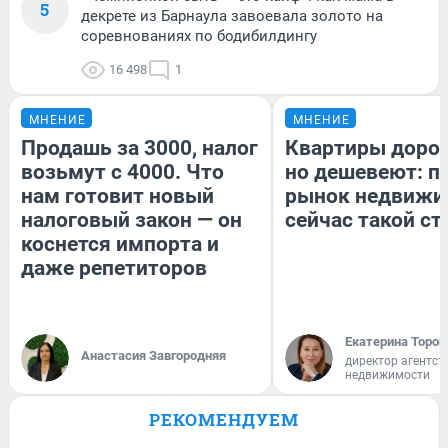
5
декрете из Барнаула завоевала золото на
соревнованиях по бодибилдингу
16 498
1
МНЕНИЕ
МНЕНИЕ
Продашь за 3000, налог
Квартиры доро
возьмут с 4000. Что
но дешевеют: п
нам готовит новый
рынок недвижи
налоговый закон — он
сейчас такой с
коснется импорта и
даже репетиторов
Екатерина Тороп
Анастасия Завгородняя
директор агентст
недвижимости
РЕКОМЕНДУЕМ