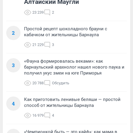
Алтайский Маугли
23 239
2
Простой рецепт шоколадного брауни с
2
кабачком от жительницы Барнаула
21 229
3
«Фауна формировалась веками»: как
3
барнаульский арахнолог нашел нового паука и
получил укус змеи на юге Приморья
20 788
Обсудить
Как приготовить ленивые беляши — простой
4
способ от жительницы Барнаула
16 979
4
«Чемпионкой быть — это кайф»: как мама в