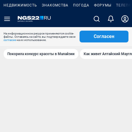
НЕДВИЖИМОСТЬ
ЗНАКОМСТВА
ПОГОДА
ФОРУМЫ
ТЕЛЕПР
На информационном ресурсе применяются cookie-
Согласен
файлы. Оставаясь на сайте, вы подтверждаете свое
согласие
на их использование.
Покорила конкурс красоты в Малайзии
Как живет Алтайский Маугл