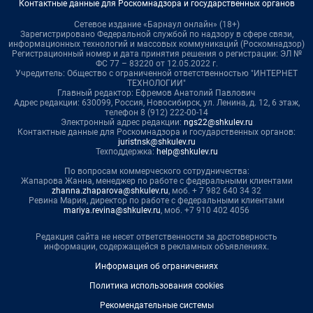
Контактные данные для Роскомнадзора и государственных органов
Сетевое издание «Барнаул онлайн» (18+)
Зарегистрировано Федеральной службой по надзору в сфере связи,
информационных технологий и массовых коммуникаций (Роскомнадзор)
Регистрационный номер и дата принятия решения о регистрации: ЭЛ №
ФС 77 – 83220 от 12.05.2022 г.
Учредитель: Общество с ограниченной ответственностью "ИНТЕРНЕТ
ТЕХНОЛОГИИ"
Главный редактор: Ефремов Анатолий Павлович
Адрес редакции: 630099, Россия, Новосибирск, ул. Ленина, д. 12, 6 этаж,
телефон 8 (912) 222-00-14
Электронный адрес редакции:
ngs22@shkulev.ru
Контактные данные для Роскомнадзора и государственных органов:
juristnsk@shkulev.ru
Техподдержка:
help@shkulev.ru
По вопросам коммерческого сотрудничества:
Жапарова Жанна, менеджер по работе с федеральными клиентами
zhanna.zhaparova@shkulev.ru
, моб. + 7 982 640 34 32
Ревина Мария, директор по работе с федеральными клиентами
mariya.revina@shkulev.ru
, моб. +7 910 402 4056
Редакция сайта не несет ответственности за достоверность
информации, содержащейся в рекламных объявлениях.
Информация об ограничениях
Политика использования cookies
Рекомендательные системы