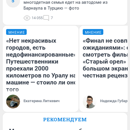
5
многодетная семья едет на автодоме из
Барнаула в Турцию — фото
14 055
7
МНЕНИЕ
МНЕНИЕ
«Нет некрасивых
«Финал не совпа
городов, есть
ожиданиями»: с
недофинансированные».
смотреть филь
Путешественники
«Старый орел» 
проехали 2000
большом экран
километров по Уралу на
честная реценз
машине — стоило ли оно
того
Екатерина Литкевич
Надежда Губарь
РЕКОМЕНДУЕМ