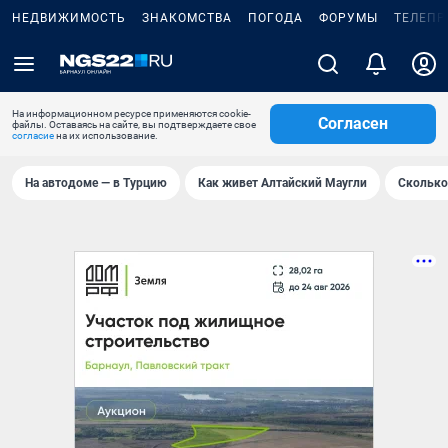
НЕДВИЖИМОСТЬ
ЗНАКОМСТВА
ПОГОДА
ФОРУМЫ
ТЕЛЕПР
На информационном ресурсе применяются cookie-
Согласен
файлы. Оставаясь на сайте, вы подтверждаете свое
согласие
на их использование.
На автодоме — в Турцию
Как живет Алтайский Маугли
Сколько