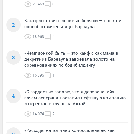
21 468
3
Как приготовить ленивые беляши — простой
2
способ от жительницы Барнаула
18 963
4
«Чемпионкой быть — это кайф»: как мама в
3
декрете из Барнаула завоевала золото на
соревнованиях по бодибилдингу
16 796
1
«С гордостью говорю, что я деревенский»:
4
зачем северянин оставил нефтяную компанию
и переехал в глушь на Алтай
14 074
2
«Расходы на топливо колоссальные»: как