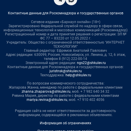
Контактные данные для Роскомнадзора и государственных органов
Сетевое издание «Барнаул онлайн» (18+)
Зарегистрировано Федеральной службой по надзору в сфере связи,
информационных технологий и массовых коммуникаций (Роскомнадзор)
Регистрационный номер и дата принятия решения о регистрации: ЭЛ №
ФС 77 – 83220 от 12.05.2022 г.
Учредитель: Общество с ограниченной ответственностью "ИНТЕРНЕТ
ТЕХНОЛОГИИ"
Главный редактор: Ефремов Анатолий Павлович
Адрес редакции: 630099, Россия, Новосибирск, ул. Ленина, д. 12, 6 этаж,
телефон 8 (912) 222-00-14
Электронный адрес редакции:
ngs22@shkulev.ru
Контактные данные для Роскомнадзора и государственных органов:
juristnsk@shkulev.ru
Техподдержка:
help@shkulev.ru
По вопросам коммерческого сотрудничества:
Жапарова Жанна, менеджер по работе с федеральными клиентами
zhanna.zhaparova@shkulev.ru
, моб. + 7 982 640 34 32
Ревина Мария, директор по работе с федеральными клиентами
mariya.revina@shkulev.ru
, моб. +7 910 402 4056
Редакция сайта не несет ответственности за достоверность
информации, содержащейся в рекламных объявлениях.
Информация об ограничениях