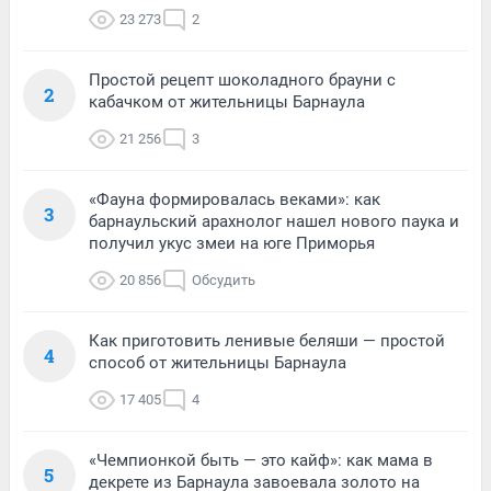
23 273
2
Простой рецепт шоколадного брауни с
2
кабачком от жительницы Барнаула
21 256
3
«Фауна формировалась веками»: как
3
барнаульский арахнолог нашел нового паука и
получил укус змеи на юге Приморья
20 856
Обсудить
Как приготовить ленивые беляши — простой
4
способ от жительницы Барнаула
17 405
4
«Чемпионкой быть — это кайф»: как мама в
5
декрете из Барнаула завоевала золото на