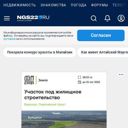
НЕДВИЖИМОСТЬ
ЗНАКОМСТВА
ПОГОДА
ФОРУМЫ
ТЕЛЕПР
На информационном ресурсе применяются cookie-
Согласен
файлы. Оставаясь на сайте, вы подтверждаете свое
согласие
на их использование.
Покорила конкурс красоты в Малайзии
Как живет Алтайский Маугл