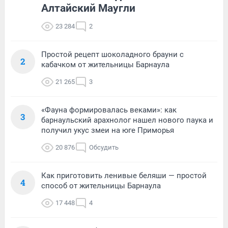
Алтайский Маугли
23 284
2
Простой рецепт шоколадного брауни с
2
кабачком от жительницы Барнаула
21 265
3
«Фауна формировалась веками»: как
3
барнаульский арахнолог нашел нового паука и
получил укус змеи на юге Приморья
20 876
Обсудить
Как приготовить ленивые беляши — простой
4
способ от жительницы Барнаула
17 448
4