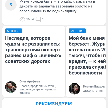
«Чемпионкой быть — это кайф»: как мама в
5
декрете из Барнаула завоевала золото на
соревнованиях по бодибилдингу
16 543
1
МНЕНИЕ
МНЕНИЕ
Наследие, которое
Мой банк меня
чудом не развалилось:
бережет. Журн
транспортный эксперт
хотела снять 20
разнес миф о «вечных»
тысяч, чтобы п
советских дорогах
кредит, — к ней
приехала служб
безопасности
Олег Арефьев
Блогер, предприниматель,
Ксения Владими
владелец в транспортном
Автор мнения
бизнесе
РЕКОМЕНДУЕМ