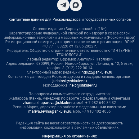
Контактные данные для Роскомнадзора и государственных органов
Сетевое издание «Барнаул онлайн» (18+)
Зарегистрировано Федеральной службой по надзору в сфере связи,
информационных технологий и массовых коммуникаций (Роскомнадзор)
Регистрационный номер и дата принятия решения о регистрации: ЭЛ №
ФС 77 – 83220 от 12.05.2022 г.
Учредитель: Общество с ограниченной ответственностью "ИНТЕРНЕТ
ТЕХНОЛОГИИ"
Главный редактор: Ефремов Анатолий Павлович
Адрес редакции: 630099, Россия, Новосибирск, ул. Ленина, д. 12, 6 этаж,
телефон 8 (912) 222-00-14
Электронный адрес редакции:
ngs22@shkulev.ru
Контактные данные для Роскомнадзора и государственных органов:
juristnsk@shkulev.ru
Техподдержка:
help@shkulev.ru
По вопросам коммерческого сотрудничества:
Жапарова Жанна, менеджер по работе с федеральными клиентами
zhanna.zhaparova@shkulev.ru
, моб. + 7 982 640 34 32
Ревина Мария, директор по работе с федеральными клиентами
mariya.revina@shkulev.ru
, моб. +7 910 402 4056
Редакция сайта не несет ответственности за достоверность
информации, содержащейся в рекламных объявлениях.
Информация об ограничениях