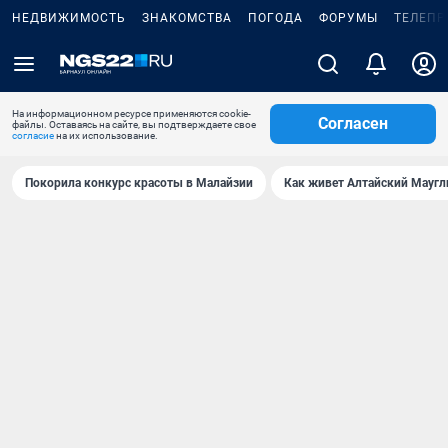
НЕДВИЖИМОСТЬ
ЗНАКОМСТВА
ПОГОДА
ФОРУМЫ
ТЕЛЕПР
На информационном ресурсе применяются cookie-
Согласен
файлы. Оставаясь на сайте, вы подтверждаете свое
согласие
на их использование.
Покорила конкурс красоты в Малайзии
Как живет Алтайский Маугл