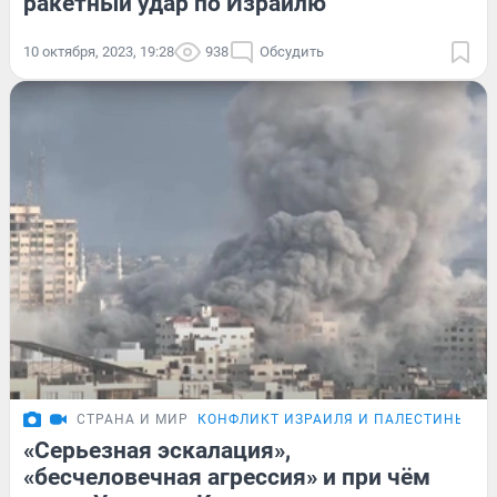
ракетный удар по Израилю
10 октября, 2023, 19:28
938
Обсудить
СТРАНА И МИР
КОНФЛИКТ ИЗРАИЛЯ И ПАЛЕСТИНЫ
ОБ
«Серьезная эскалация»,
«бесчеловечная агрессия» и при чём