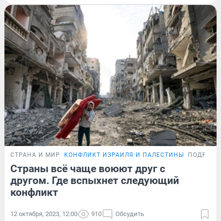
СТРАНА И МИР
КОНФЛИКТ ИЗРАИЛЯ И ПАЛЕСТИНЫ
ПОДРОБН
Страны всё чаще воюют друг с
другом. Где вспыхнет следующий
конфликт
12 октября, 2023, 12:00
910
Обсудить