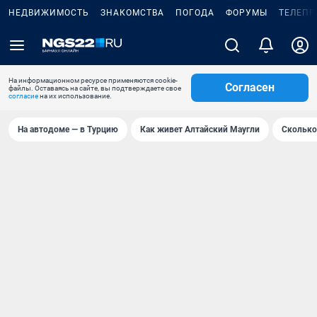
НЕДВИЖИМОСТЬ
ЗНАКОМСТВА
ПОГОДА
ФОРУМЫ
ТЕЛЕПР
На информационном ресурсе применяются cookie-
Согласен
файлы. Оставаясь на сайте, вы подтверждаете свое
согласие
на их использование.
На автодоме — в Турцию
Как живет Алтайский Маугли
Сколько