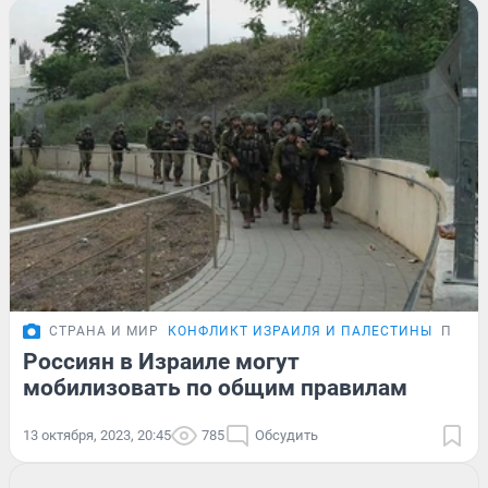
СТРАНА И МИР
КОНФЛИКТ ИЗРАИЛЯ И ПАЛЕСТИНЫ
ПОДР
Россиян в Израиле могут
мобилизовать по общим правилам
13 октября, 2023, 20:45
785
Обсудить