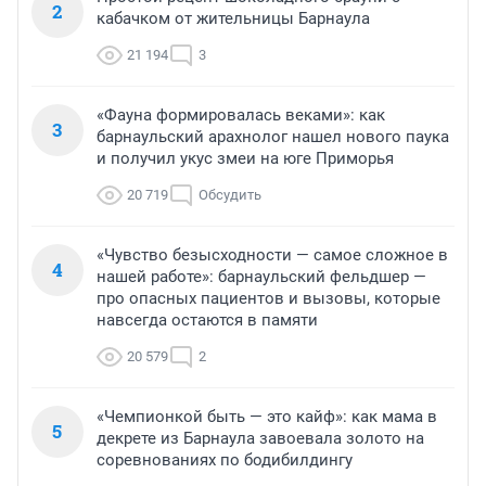
2
кабачком от жительницы Барнаула
21 194
3
«Фауна формировалась веками»: как
3
барнаульский арахнолог нашел нового паука
и получил укус змеи на юге Приморья
20 719
Обсудить
«Чувство безысходности — самое сложное в
4
нашей работе»: барнаульский фельдшер —
про опасных пациентов и вызовы, которые
навсегда остаются в памяти
20 579
2
«Чемпионкой быть — это кайф»: как мама в
5
декрете из Барнаула завоевала золото на
соревнованиях по бодибилдингу