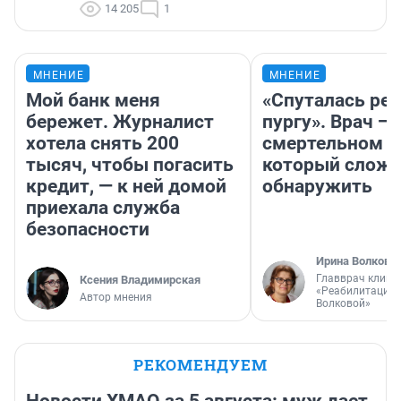
14 205
1
МНЕНИЕ
МНЕНИЕ
Мой банк меня
«Спуталась реч
бережет. Журналист
пургу». Врач — 
хотела снять 200
смертельном д
тысяч, чтобы погасить
который слож
кредит, — к ней домой
обнаружить
приехала служба
безопасности
Ирина Волкова
Главврач клини
Ксения Владимирская
«Реабилитация 
Автор мнения
Волковой»
РЕКОМЕНДУЕМ
Новости ХМАО за 5 августа: муж дает