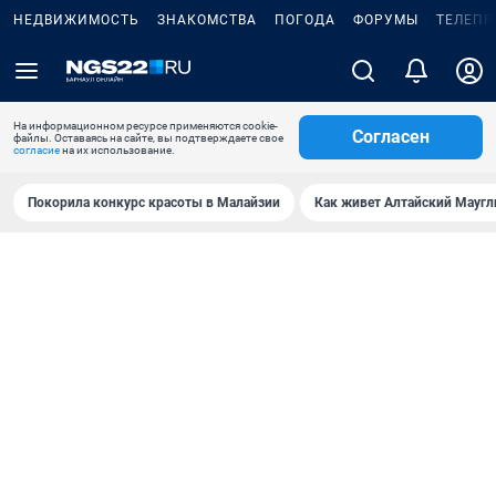
НЕДВИЖИМОСТЬ
ЗНАКОМСТВА
ПОГОДА
ФОРУМЫ
ТЕЛЕПР
На информационном ресурсе применяются cookie-
Согласен
файлы. Оставаясь на сайте, вы подтверждаете свое
согласие
на их использование.
Покорила конкурс красоты в Малайзии
Как живет Алтайский Маугл