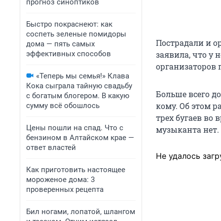
прогноз синоптиков
Быстро покраснеют: как
соспеть зеленые помидоры
Пострадали и о
дома — пять самых
заявила, что у 
эффективных способов
организаторов 
«Теперь мы семья!» Клава
Кока сыграла тайную свадьбу
Больше всего д
с богатым блогером. В какую
кому. Об этом р
сумму всё обошлось
трех бугаев во 
Цены пошли на спад. Что с
музыканта нет.
бензином в Алтайском крае —
ответ властей
Не удалось загр
Как приготовить настоящее
мороженое дома: 3
проверенных рецепта
Бил ногами, лопатой, шлангом