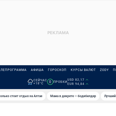
ЕЛЕПРОГРАММА
АФИША
ГОРОСКОП
КУРСЫ ВАЛЮТ
ZODY
П
USD 82,17
СЕЙЧАС
0
ПРОБКИ
+18°C
EUR 94,84
олько стоит отдых на Алтае
Мама в декрете — бодибилдер
Лучший