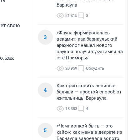
ль
Барнаула
21 315
3
ает свою
«Фауна формировалась
3
веками»: как барнаульский
арахнолог нашел нового
паука и получил укус змеи на
о, как
юге Приморья
20 959
Обсудить
Как приготовить ленивые
4
беляши — простой способ от
жительницы Барнаула
18 383
4
«Чемпионкой быть — это
5
кайф»: как мама в декрете из
Барнаула завоевала золото