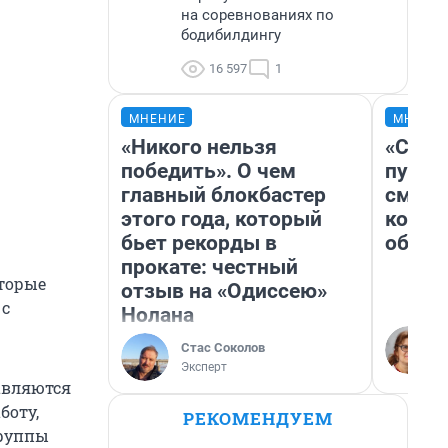
на соревнованиях по
бодибилдингу
16 597
1
МНЕНИЕ
МНЕНИ
«Никого нельзя
«Спут
победить». О чем
пургу»
главный блокбастер
смерт
этого года, который
котор
бьет рекорды в
обнар
прокате: честный
оторые
отзыв на «Одиссею»
 с
Нолана
Стас Соколов
Эксперт
равляются
боту,
РЕКОМЕНДУЕМ
группы