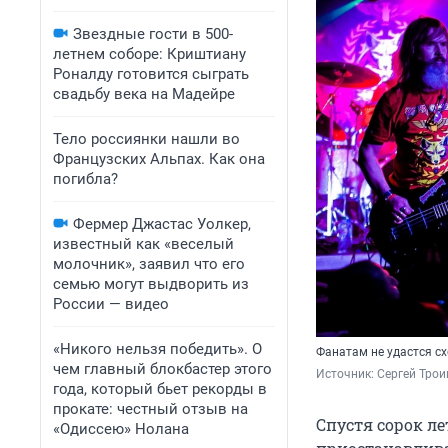
Звездные гости в 500-
летнем соборе: Криштиану
Роналду готовится сыграть
свадьбу века на Мадейре
Тело россиянки нашли во
Французских Альпах. Как она
погибла?
Фермер Джастас Уолкер,
известный как «веселый
молочник», заявил что его
семью могут выдворить из
России — видео
«Никого нельзя победить». О
Фанатам не удастся с
чем главный блокбастер этого
Источник: 
Сергей Трои
года, который бьет рекорды в
прокате: честный отзыв на
Спустя сорок ле
«Одиссею» Нолана