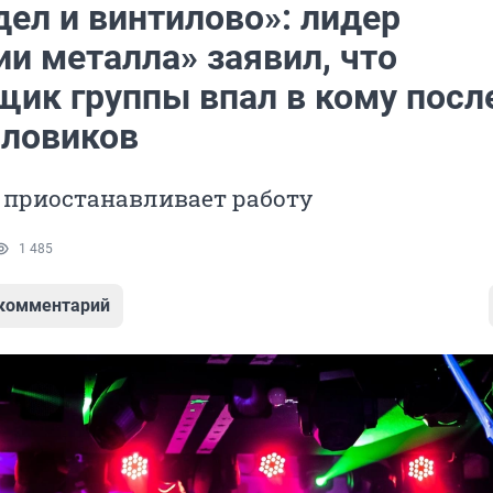
дел и винтилово»: лидер
и металла» заявил, что
щик группы впал в кому посл
иловиков
 приостанавливает работу
1 485
 комментарий