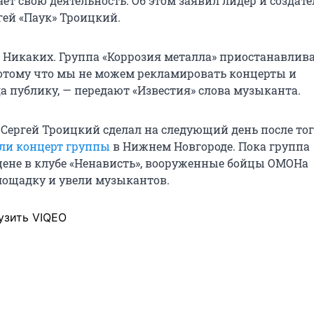
т свою деятельность. Об этом заявил лидер и создате
гей «Паук» Троицкий.
 Никаких. Группа «Коррозия металла» приостанавлив
потому что мы не можем рекламировать концерты и
а публику, — передают «Известия» слова музыканта.
 Сергей Троицкий сделал на следующий день после тог
ли концерт группы
в Нижнем Новгороде. Пока группа
цене в клубе «Ненависть», вооруженные бойцы ОМОНа
лощадку и увели музыкантов.
узить VIQEO