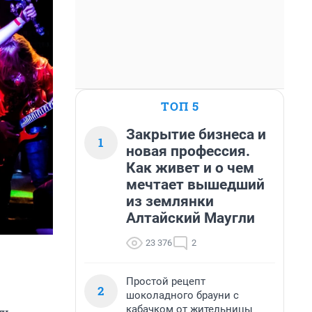
ТОП 5
Закрытие бизнеса и
1
новая профессия.
Как живет и о чем
мечтает вышедший
из землянки
Алтайский Маугли
23 376
2
Простой рецепт
2
шоколадного брауни с
кабачком от жительницы