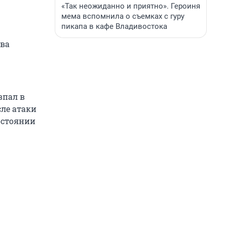
«Так неожиданно и приятно». Героиня
мема вспомнила о съемках с гуру
пикапа в кафе Владивостока
ова
впал в
сле атаки
остоянии