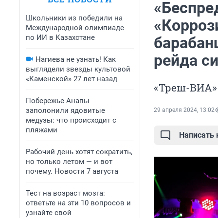
«Беспре
Школьники из победили на
«Коррози
Международной олимпиаде
по ИИ в Казахстане
барабан
рейда с
Нагиева не узнать! Как
выглядели звезды культовой
«Каменской» 27 лет назад
«Треш-ВИА»
Побережье Анапы
заполонили ядовитые
29 апреля 2024, 13:02
медузы: что происходит с
пляжами
Написать
Рабочий день хотят сократить,
но только летом — и вот
почему. Новости 7 августа
Тест на возраст мозга:
ответьте на эти 10 вопросов и
узнайте свой