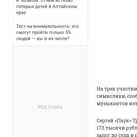
и тесаком. Отчим истязал
пятерых детей в Алтайском
крае
Тест на внимательность: его
смогут пройти только 5%
людей — вы в их числе?
На трех участн
символики, соо
музыкантов изъ
Сергей «Паук» 
173 тысячи рубл
залог до суда в