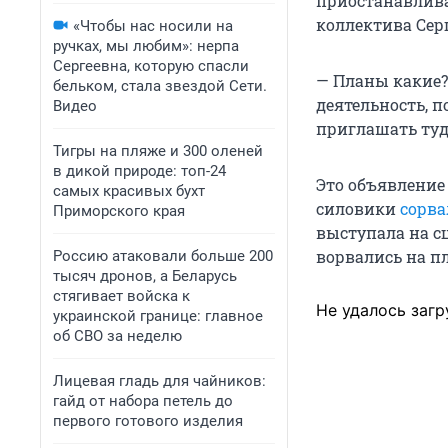
приостанавливае
коллектива Сер
«Чтобы нас носили на
ручках, мы любим»: нерпа
Сергеевна, которую спасли
— Планы какие?
бельком, стала звездой Сети.
деятельность, 
Видео
приглашать туд
Тигры на пляже и 300 оленей
в дикой природе: топ-24
Это объявление
самых красивых бухт
силовики
сорва
Приморского края
выступала на с
ворвались на п
Россию атаковали больше 200
тысяч дронов, а Беларусь
стягивает войска к
Не удалось загр
украинской границе: главное
об СВО за неделю
Лицевая гладь для чайников:
гайд от набора петель до
первого готового изделия