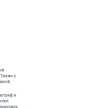
ой
 Также у
икой.
 штраф в
латил
вернулись