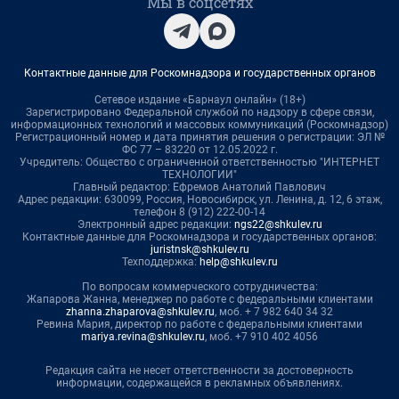
Мы в соцсетях
Контактные данные для Роскомнадзора и государственных органов
Сетевое издание «Барнаул онлайн» (18+)
Зарегистрировано Федеральной службой по надзору в сфере связи,
информационных технологий и массовых коммуникаций (Роскомнадзор)
Регистрационный номер и дата принятия решения о регистрации: ЭЛ №
ФС 77 – 83220 от 12.05.2022 г.
Учредитель: Общество с ограниченной ответственностью "ИНТЕРНЕТ
ТЕХНОЛОГИИ"
Главный редактор: Ефремов Анатолий Павлович
Адрес редакции: 630099, Россия, Новосибирск, ул. Ленина, д. 12, 6 этаж,
телефон 8 (912) 222-00-14
Электронный адрес редакции:
ngs22@shkulev.ru
Контактные данные для Роскомнадзора и государственных органов:
juristnsk@shkulev.ru
Техподдержка:
help@shkulev.ru
По вопросам коммерческого сотрудничества:
Жапарова Жанна, менеджер по работе с федеральными клиентами
zhanna.zhaparova@shkulev.ru
, моб. + 7 982 640 34 32
Ревина Мария, директор по работе с федеральными клиентами
mariya.revina@shkulev.ru
, моб. +7 910 402 4056
Редакция сайта не несет ответственности за достоверность
информации, содержащейся в рекламных объявлениях.