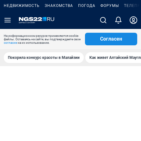
НЕДВИЖИМОСТЬ
ЗНАКОМСТВА
ПОГОДА
ФОРУМЫ
ТЕЛЕПР
На информационном ресурсе применяются cookie-
Согласен
файлы. Оставаясь на сайте, вы подтверждаете свое
согласие
на их использование.
Покорила конкурс красоты в Малайзии
Как живет Алтайский Маугл