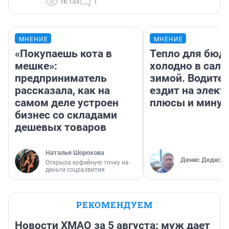
16 133
1
МНЕНИЕ
МНЕНИЕ
«Покупаешь кота в
Тепло для бюд
мешке»:
холодно в сало
предприниматель
зимой. Водител
рассказала, как на
ездит на элект
самом деле устроен
плюсы и мину
бизнес со складами
дешевых товаров
Наталья Шорохова
Денис Дедюхи
Открыла кофейную точку на
деньги соцразвития
РЕКОМЕНДУЕМ
Новости ХМАО за 5 августа: муж дает