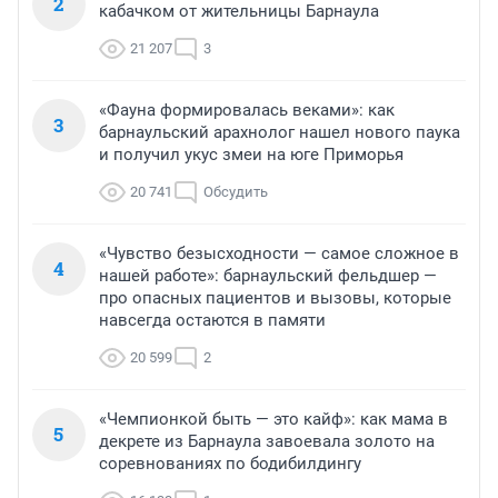
2
кабачком от жительницы Барнаула
21 207
3
«Фауна формировалась веками»: как
3
барнаульский арахнолог нашел нового паука
и получил укус змеи на юге Приморья
20 741
Обсудить
«Чувство безысходности — самое сложное в
4
нашей работе»: барнаульский фельдшер —
про опасных пациентов и вызовы, которые
навсегда остаются в памяти
20 599
2
«Чемпионкой быть — это кайф»: как мама в
5
декрете из Барнаула завоевала золото на
соревнованиях по бодибилдингу