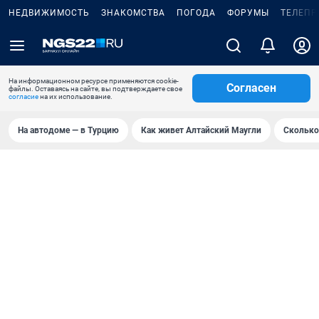
НЕДВИЖИМОСТЬ
ЗНАКОМСТВА
ПОГОДА
ФОРУМЫ
ТЕЛЕПР
На информационном ресурсе применяются cookie-
Согласен
файлы. Оставаясь на сайте, вы подтверждаете свое
согласие
на их использование.
На автодоме — в Турцию
Как живет Алтайский Маугли
Сколько