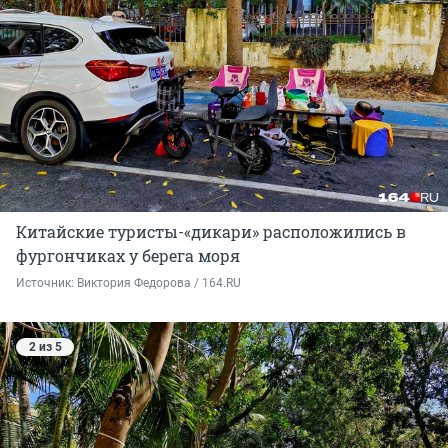
Китайские туристы-«дикари» расположились в
фургончиках у берега моря
Источник: 
Виктория Федорова / 164.RU
2 из 5