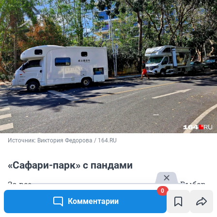
Источник: 
Виктория Федорова / 164.RU
«Сафари-парк» с пандами
За всеми экскурсиями — к отельному гиду. Выбор
0
невелик, но есть что посмотреть. Нам казалось,
Комментарии
что съездить в Китай и не увидеть панд —