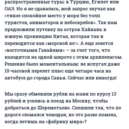
распространенные туры: в Турцию, Египет или
ОАЭ. Но я не сдавалась, мой запрос звучал как
«тихое спокойное место у моря без толп
туристов, аниматоров и небоскребов». Так нам
предложили путевку на остров Хайнань в
южную провинцию Китая, которая так и
переводится как «морской юг». А еще зовется
«восточными Гавайями» — за счет того, что
находится на одной широте с этим архипелагом.
Решение было моментальным: не испугал даже
10-часовой
перелет плюс еще четыре часа на
автобусе до города Санья. Сейчас или никогда!
Мы сразу обменяли рубли на юани по курсу 13
рублей и уселись в поезд на Москву, чтобы
добраться до Шереметьево. Спешили так, что по
дороге сломался чемодан, но это разве помеха,
когда летишь на «фабрику мира»?