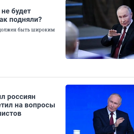
 не будет
так подняли?
н должен быть широким
ил россиян
етил на вопросы
листов