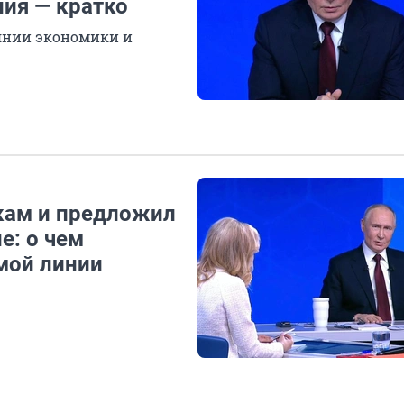
ния — кратко
оянии экономики и
кам и предложил
е: о чем
мой линии