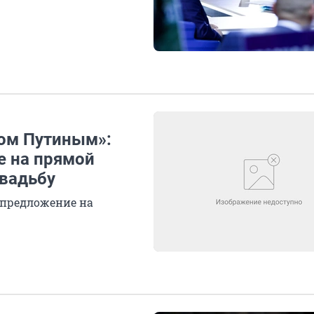
ом Путиным»:
е на прямой
свадьбу
 предложение на