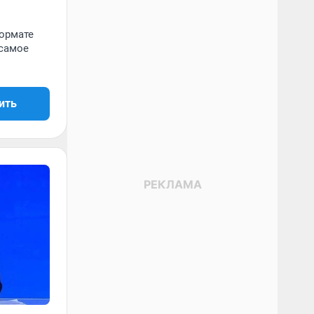
формате
 самое
ить