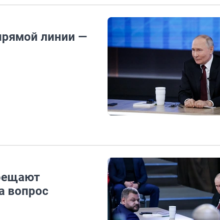
прямой линии —
прещают
а вопрос