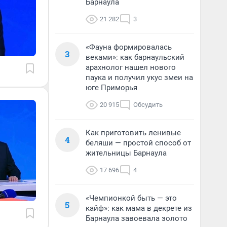
Барнаула
21 282
3
«Фауна формировалась
3
веками»: как барнаульский
арахнолог нашел нового
паука и получил укус змеи на
юге Приморья
20 915
Обсудить
Как приготовить ленивые
4
беляши — простой способ от
жительницы Барнаула
17 696
4
«Чемпионкой быть — это
5
кайф»: как мама в декрете из
Барнаула завоевала золото