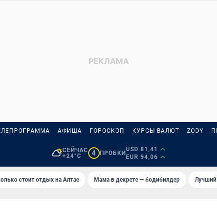
ЕЛЕПРОГРАММА
АФИША
ГОРОСКОП
КУРСЫ ВАЛЮТ
ZODY
П
USD 81,41
СЕЙЧАС
4
ПРОБКИ
+24°C
EUR 94,06
олько стоит отдых на Алтае
Мама в декрете — бодибилдер
Лучший