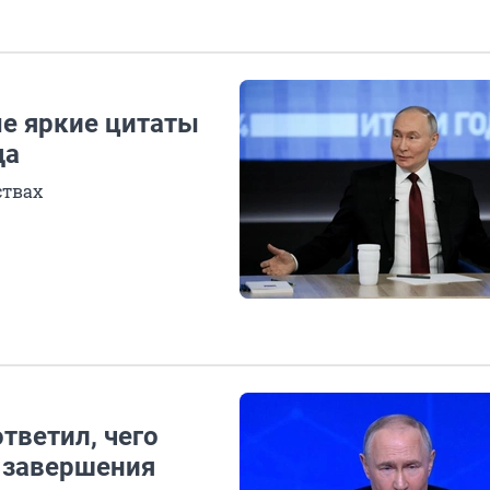
ые яркие цитаты
да
ствах
тветил, чего
 завершения