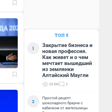
ТОП 5
Закрытие бизнеса и
1
новая профессия.
Как живет и о чем
мечтает вышедший
из землянки
Алтайский Маугли
23 320
2
Простой рецепт
2
шоколадного брауни с
кабачком от жительницы