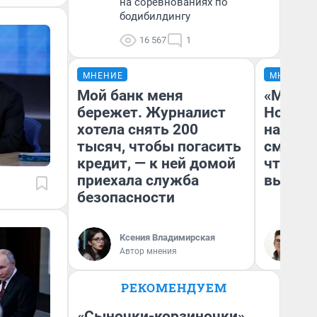
на соревнованиях по
бодибилдингу
16 567
1
МНЕНИЕ
МНЕНИЕ
Мой банк меня
«Мы ви
бережет. Журналист
Нолана
хотела снять 200
настро
тысяч, чтобы погасить
смотре
кредит, — к ней домой
чтобы 
приехала служба
выгляд
безопасности
Ксения Владимирская
На
Автор мнения
РЕКОМЕНДУЕМ
«Сыночки-корзиночки»