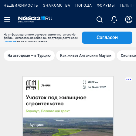
НЕДВИЖИМОСТЬ
ЗНАКОМСТВА
ПОГОДА
ФОРУМЫ
ТЕЛЕПР
На информационном ресурсе применяются cookie-
Согласен
файлы. Оставаясь на сайте, вы подтверждаете свое
согласие
на их использование.
На автодоме — в Турцию
Как живет Алтайский Маугли
Сколько