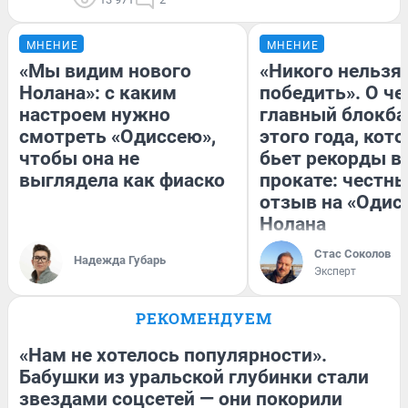
МНЕНИЕ
МНЕНИЕ
«Мы видим нового
«Никого нельзя
Нолана»: с каким
победить». О ч
настроем нужно
главный блокба
смотреть «Одиссею»,
этого года, кот
чтобы она не
бьет рекорды в
выглядела как фиаско
прокате: честн
отзыв на «Одис
Нолана
Стас Соколов
Надежда Губарь
Эксперт
РЕКОМЕНДУЕМ
«Нам не хотелось популярности».
Бабушки из уральской глубинки стали
звездами соцсетей — они покорили