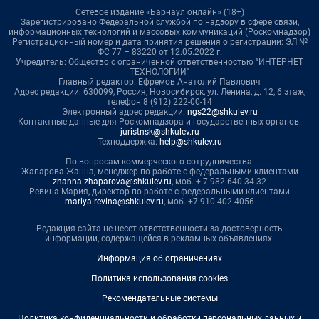
Сетевое издание «Барнаул онлайн» (18+)
Зарегистрировано Федеральной службой по надзору в сфере связи,
информационных технологий и массовых коммуникаций (Роскомнадзор)
Регистрационный номер и дата принятия решения о регистрации: ЭЛ №
ФС 77 – 83220 от 12.05.2022 г.
Учредитель: Общество с ограниченной ответственностью "ИНТЕРНЕТ
ТЕХНОЛОГИИ"
Главный редактор: Ефремов Анатолий Павлович
Адрес редакции: 630099, Россия, Новосибирск, ул. Ленина, д. 12, 6 этаж,
телефон 8 (912) 222-00-14
Электронный адрес редакции:
ngs22@shkulev.ru
Контактные данные для Роскомнадзора и государственных органов:
juristnsk@shkulev.ru
Техподдержка:
help@shkulev.ru
По вопросам коммерческого сотрудничества:
Жапарова Жанна, менеджер по работе с федеральными клиентами
zhanna.zhaparova@shkulev.ru
, моб. + 7 982 640 34 32
Ревина Мария, директор по работе с федеральными клиентами
mariya.revina@shkulev.ru
, моб. +7 910 402 4056
Редакция сайта не несет ответственности за достоверность
информации, содержащейся в рекламных объявлениях.
Информация об ограничениях
Политика использования cookies
Рекомендательные системы
Политика конфиденциальности и обработки персональных данных и