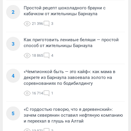
Простой рецепт шоколадного брауни с
2
кабачком от жительницы Барнаула
21 396
3
Как приготовить ленивые беляши — простой
3
способ от жительницы Барнаула
18 865
4
«Чемпионкой быть — это кайф»: как мама в
4
декрете из Барнаула завоевала золото на
соревнованиях по бодибилдингу
16 714
1
«С гордостью говорю, что я деревенский»:
5
зачем северянин оставил нефтяную компанию
и переехал в глушь на Алтай
13 971
2