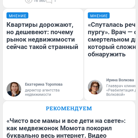
16 560
1
МНЕНИЕ
МНЕНИЕ
Квартиры дорожают,
«Спуталась речь
но дешевеют: почему
пургу». Врач — о
рынок недвижимости
смертельном ди
сейчас такой странный
который сложн
обнаружить
Ирина Волкова
Екатерина Торопова
Главврач клиник
директор агентства
«Реабилитация д
недвижимости
Волковой»
РЕКОМЕНДУЕМ
«Чисто все мамы и все дети на свете»:
как медвежонок Момота покорил
буквально весь интернет. Видео