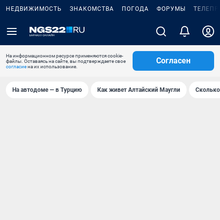
НЕДВИЖИМОСТЬ
ЗНАКОМСТВА
ПОГОДА
ФОРУМЫ
ТЕЛЕПР
На информационном ресурсе применяются cookie-
Согласен
файлы. Оставаясь на сайте, вы подтверждаете свое
согласие
на их использование.
На автодоме — в Турцию
Как живет Алтайский Маугли
Сколько