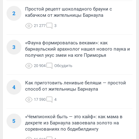
Простой рецепт шоколадного брауни с
2
кабачком от жительницы Барнаула
21 277
3
«Фауна формировалась веками»: как
3
барнаульский арахнолог нашел нового паука и
получил укус змеи на юге Приморья
20 904
Обсудить
Как приготовить ленивые беляши — простой
4
способ от жительницы Барнаула
17 590
4
«Чемпионкой быть — это кайф»: как мама в
5
декрете из Барнаула завоевала золото на
соревнованиях по бодибилдингу