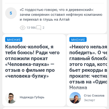
«С гордостью говорю, что я деревенский»:
5
зачем северянин оставил нефтяную компанию
и переехал в глушь на Алтай
13 986
2
МНЕНИЕ
МНЕНИЕ
Колобок-колобок, я
«Никого нельзя
тебя боюсь! Ради чего
победить». О ч
отложили прокат
главный блокба
«Человека-паука» —
этого года, кот
отзыв о фильме про
бьет рекорды в
«человека-булку»
прокате: честн
отзыв на «Одис
Нолана
Стас Соколов
Надежда Губарь
Эксперт