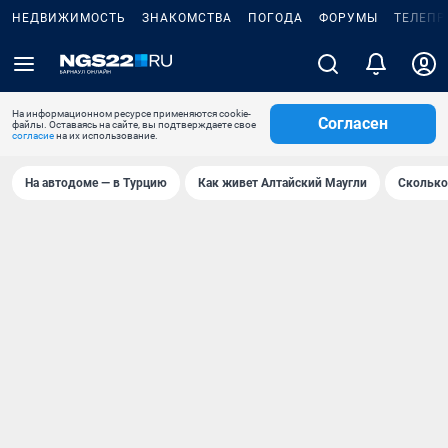
НЕДВИЖИМОСТЬ
ЗНАКОМСТВА
ПОГОДА
ФОРУМЫ
ТЕЛЕПР
На информационном ресурсе применяются cookie-
Согласен
файлы. Оставаясь на сайте, вы подтверждаете свое
согласие
на их использование.
На автодоме — в Турцию
Как живет Алтайский Маугли
Сколько