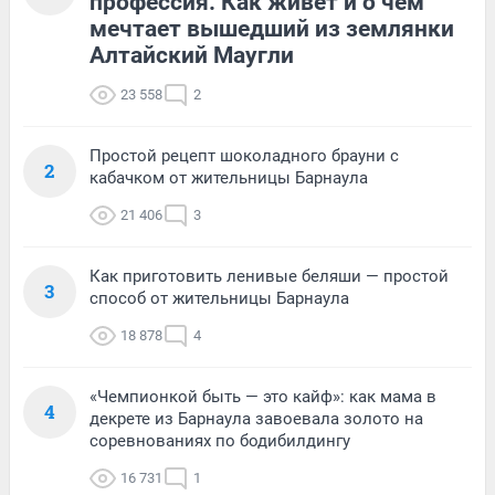
профессия. Как живет и о чем
мечтает вышедший из землянки
Алтайский Маугли
23 558
2
Простой рецепт шоколадного брауни с
2
кабачком от жительницы Барнаула
21 406
3
Как приготовить ленивые беляши — простой
3
способ от жительницы Барнаула
18 878
4
«Чемпионкой быть — это кайф»: как мама в
4
декрете из Барнаула завоевала золото на
соревнованиях по бодибилдингу
16 731
1