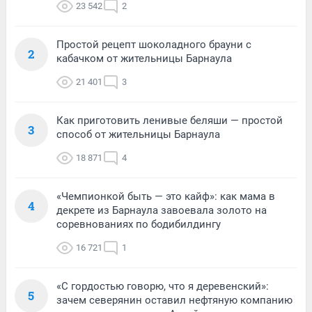
23 542
2
Простой рецепт шоколадного брауни с
2
кабачком от жительницы Барнаула
21 401
3
Как приготовить ленивые беляши — простой
3
способ от жительницы Барнаула
18 871
4
«Чемпионкой быть — это кайф»: как мама в
4
декрете из Барнаула завоевала золото на
соревнованиях по бодибилдингу
16 721
1
«С гордостью говорю, что я деревенский»:
5
зачем северянин оставил нефтяную компанию