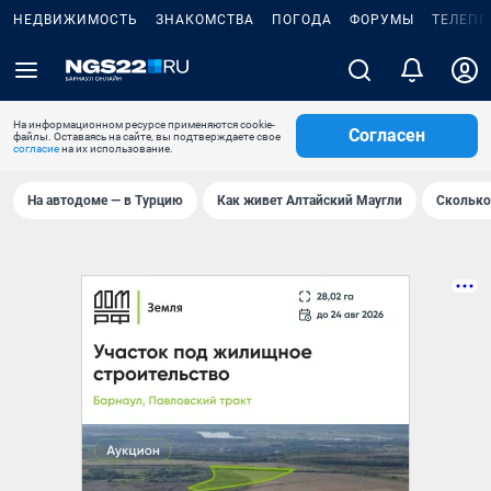
НЕДВИЖИМОСТЬ
ЗНАКОМСТВА
ПОГОДА
ФОРУМЫ
ТЕЛЕПР
На информационном ресурсе применяются cookie-
Согласен
файлы. Оставаясь на сайте, вы подтверждаете свое
согласие
на их использование.
На автодоме — в Турцию
Как живет Алтайский Маугли
Сколько