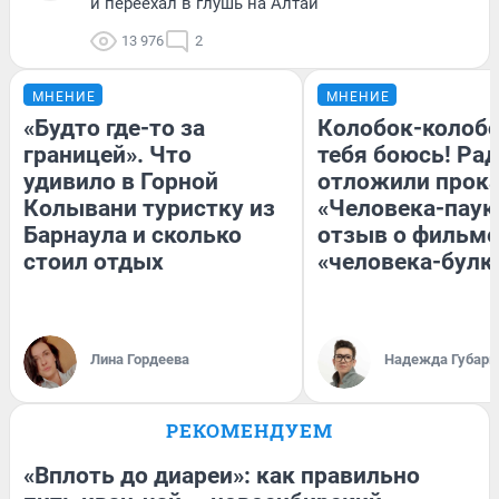
и переехал в глушь на Алтай
13 976
2
МНЕНИЕ
МНЕНИЕ
«Будто где-то за
Колобок-колобо
границей». Что
тебя боюсь! Рад
удивило в Горной
отложили прок
Колывани туристку из
«Человека-паук
Барнаула и сколько
отзыв о фильме
стоил отдых
«человека-булк
Лина Гордеева
Надежда Губарь
РЕКОМЕНДУЕМ
«Вплоть до диареи»: как правильно