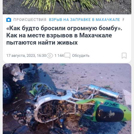
ПРОИСШЕСТВИЯ
ВЗРЫВ НА ЗАПРАВКЕ В МАХАЧКАЛЕ
РЕПО
«Как будто бросили огромную бомбу».
Как на месте взрывов в Махачкале
пытаются найти живых
17 августа, 2023, 16:30
1 144
Обсудить