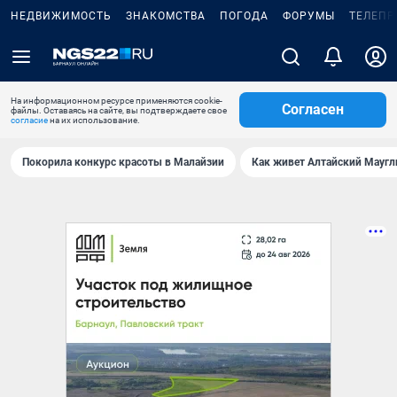
НЕДВИЖИМОСТЬ
ЗНАКОМСТВА
ПОГОДА
ФОРУМЫ
ТЕЛЕПР
На информационном ресурсе применяются cookie-
Согласен
файлы. Оставаясь на сайте, вы подтверждаете свое
согласие
на их использование.
Покорила конкурс красоты в Малайзии
Как живет Алтайский Маугл