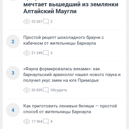
мечтает вышедший из землянки
Алтайский Маугли
23 267
2
Простой рецепт шоколадного брауни с
2
кабачком от жительницы Барнаула
21 249
3
«Фауна формировалась веками»: как
3
барнаульский арахнолог нашел нового паука и
получил укус змеи на юге Приморья
20 839
Обсудить
Как приготовить ленивые беляши — простой
4
способ от жительницы Барнаула
17 364
4