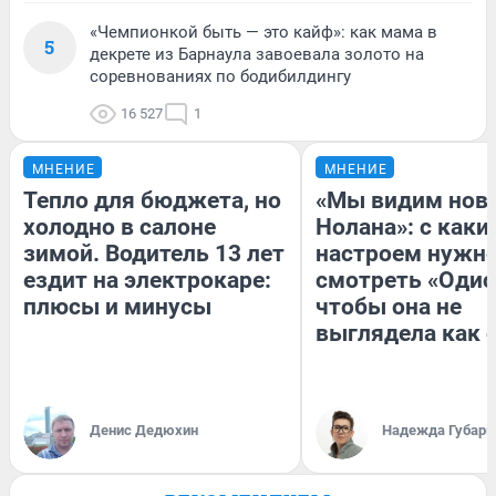
«Чемпионкой быть — это кайф»: как мама в
5
декрете из Барнаула завоевала золото на
соревнованиях по бодибилдингу
16 527
1
МНЕНИЕ
МНЕНИЕ
Тепло для бюджета, но
«Мы видим нов
холодно в салоне
Нолана»: с каки
зимой. Водитель 13 лет
настроем нужн
ездит на электрокаре:
смотреть «Одис
плюсы и минусы
чтобы она не
выглядела как 
Денис Дедюхин
Надежда Губарь