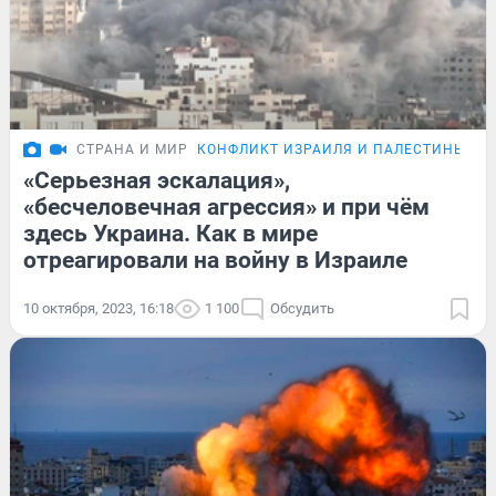
СТРАНА И МИР
КОНФЛИКТ ИЗРАИЛЯ И ПАЛЕСТИНЫ
ОБ
«Серьезная эскалация»,
«бесчеловечная агрессия» и при чём
здесь Украина. Как в мире
отреагировали на войну в Израиле
10 октября, 2023, 16:18
1 100
Обсудить