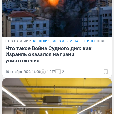
СТРАНА И МИР
КОНФЛИКТ ИЗРАИЛЯ И ПАЛЕСТИНЫ
ПОДРОБН
Что такое Война Судного дня: как
Израиль оказался на грани
уничтожения
10 октября, 2023, 16:00
1 047
2