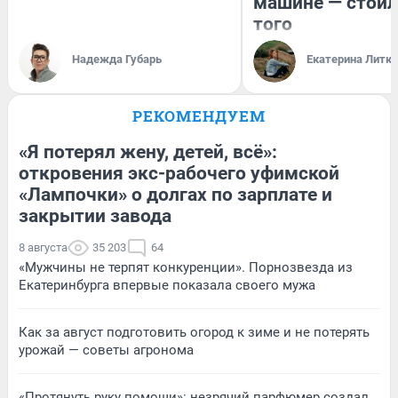
машине — стоил
того
Надежда Губарь
Екатерина Литк
РЕКОМЕНДУЕМ
«Я потерял жену, детей, всё»:
откровения экс-рабочего уфимской
«Лампочки» о долгах по зарплате и
закрытии завода
8 августа
35 203
64
«Мужчины не терпят конкуренции». Порнозвезда из
Екатеринбурга впервые показала своего мужа
Как за август подготовить огород к зиме и не потерять
урожай — советы агронома
«Протянуть руку помощи»: незрячий парфюмер создал