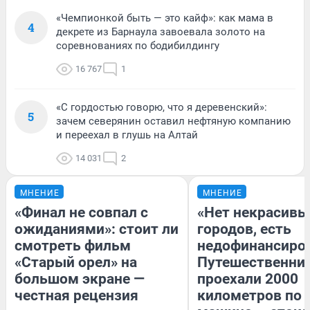
«Чемпионкой быть — это кайф»: как мама в
4
декрете из Барнаула завоевала золото на
соревнованиях по бодибилдингу
16 767
1
«С гордостью говорю, что я деревенский»:
5
зачем северянин оставил нефтяную компанию
и переехал в глушь на Алтай
14 031
2
МНЕНИЕ
МНЕНИЕ
«Финал не совпал с
«Нет некрасивы
ожиданиями»: стоит ли
городов, есть
смотреть фильм
недофинансиро
«Старый орел» на
Путешественни
большом экране —
проехали 2000
честная рецензия
километров по 