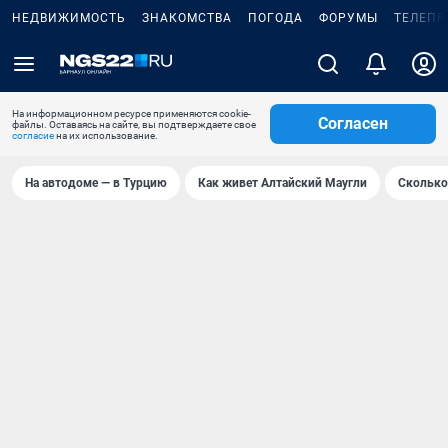
НЕДВИЖИМОСТЬ
ЗНАКОМСТВА
ПОГОДА
ФОРУМЫ
ТЕЛЕПР
На информационном ресурсе применяются cookie-
Согласен
файлы. Оставаясь на сайте, вы подтверждаете свое
согласие
на их использование.
На автодоме — в Турцию
Как живет Алтайский Маугли
Сколько