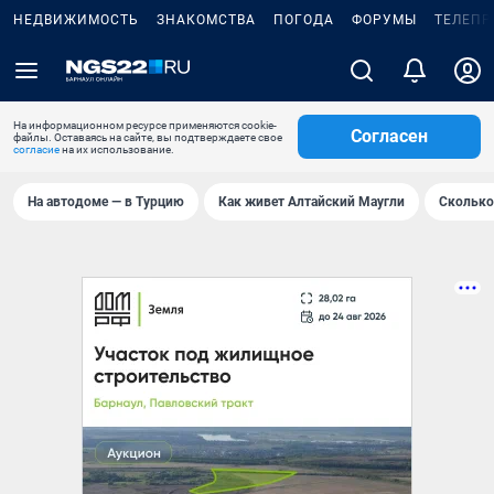
НЕДВИЖИМОСТЬ
ЗНАКОМСТВА
ПОГОДА
ФОРУМЫ
ТЕЛЕПР
На информационном ресурсе применяются cookie-
Согласен
файлы. Оставаясь на сайте, вы подтверждаете свое
согласие
на их использование.
На автодоме — в Турцию
Как живет Алтайский Маугли
Сколько