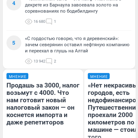
4
декрете из Барнаула завоевала золото на
соревнованиях по бодибилдингу
16 680
1
«С гордостью говорю, что я деревенский»:
5
зачем северянин оставил нефтяную компанию
и переехал в глушь на Алтай
13 942
2
МНЕНИЕ
МНЕНИЕ
Продашь за 3000, налог
«Нет некрасивы
возьмут с 4000. Что
городов, есть
нам готовит новый
недофинансиро
налоговый закон — он
Путешественни
коснется импорта и
проехали 2000
даже репетиторов
километров по 
машине — стоил
того