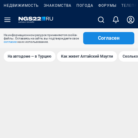
НЕДВИЖИМОСТЬ
ЗНАКОМСТВА
ПОГОДА
ФОРУМЫ
ТЕЛЕПР
На информационном ресурсе применяются cookie-
Согласен
файлы. Оставаясь на сайте, вы подтверждаете свое
согласие
на их использование.
На автодоме — в Турцию
Как живет Алтайский Маугли
Сколько