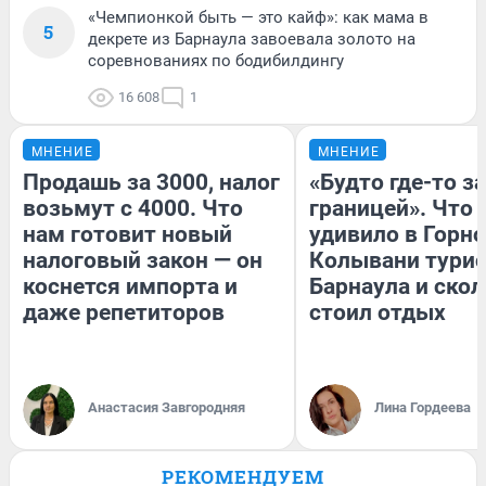
«Чемпионкой быть — это кайф»: как мама в
5
декрете из Барнаула завоевала золото на
соревнованиях по бодибилдингу
16 608
1
МНЕНИЕ
МНЕНИЕ
Продашь за 3000, налог
«Будто где-то за
возьмут с 4000. Что
границей». Что
нам готовит новый
удивило в Горн
налоговый закон — он
Колывани турис
коснется импорта и
Барнаула и ско
даже репетиторов
стоил отдых
Анастасия Завгородняя
Лина Гордеева
РЕКОМЕНДУЕМ