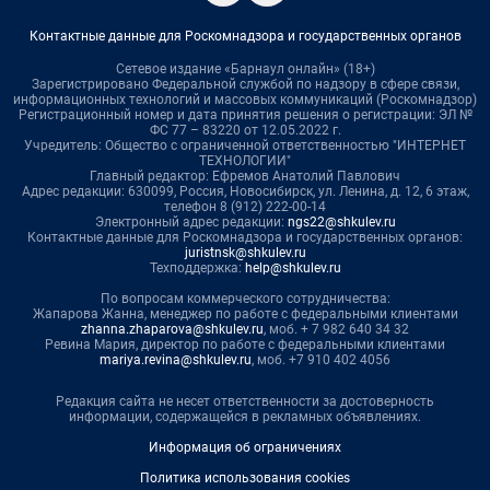
Контактные данные для Роскомнадзора и государственных органов
Сетевое издание «Барнаул онлайн» (18+)
Зарегистрировано Федеральной службой по надзору в сфере связи,
информационных технологий и массовых коммуникаций (Роскомнадзор)
Регистрационный номер и дата принятия решения о регистрации: ЭЛ №
ФС 77 – 83220 от 12.05.2022 г.
Учредитель: Общество с ограниченной ответственностью "ИНТЕРНЕТ
ТЕХНОЛОГИИ"
Главный редактор: Ефремов Анатолий Павлович
Адрес редакции: 630099, Россия, Новосибирск, ул. Ленина, д. 12, 6 этаж,
телефон 8 (912) 222-00-14
Электронный адрес редакции:
ngs22@shkulev.ru
Контактные данные для Роскомнадзора и государственных органов:
juristnsk@shkulev.ru
Техподдержка:
help@shkulev.ru
По вопросам коммерческого сотрудничества:
Жапарова Жанна, менеджер по работе с федеральными клиентами
zhanna.zhaparova@shkulev.ru
, моб. + 7 982 640 34 32
Ревина Мария, директор по работе с федеральными клиентами
mariya.revina@shkulev.ru
, моб. +7 910 402 4056
Редакция сайта не несет ответственности за достоверность
информации, содержащейся в рекламных объявлениях.
Информация об ограничениях
Политика использования cookies