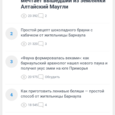
мечтает вышедший из землянки
Алтайский Маугли
23 392
2
Простой рецепт шоколадного брауни с
2
кабачком от жительницы Барнаула
21 320
3
«Фауна формировалась веками»: как
3
барнаульский арахнолог нашел нового паука и
получил укус змеи на юге Приморья
20 975
Обсудить
Как приготовить ленивые беляши — простой
4
способ от жительницы Барнаула
18 545
4