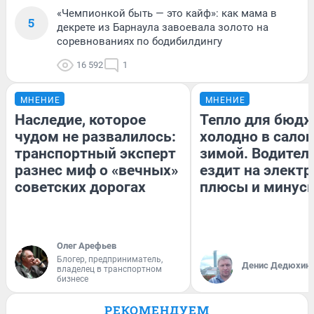
«Чемпионкой быть — это кайф»: как мама в
5
декрете из Барнаула завоевала золото на
соревнованиях по бодибилдингу
16 592
1
МНЕНИЕ
МНЕНИЕ
Наследие, которое
Тепло для бюдж
чудом не развалилось:
холодно в сало
транспортный эксперт
зимой. Водитель
разнес миф о «вечных»
ездит на электр
советских дорогах
плюсы и минус
Олег Арефьев
Блогер, предприниматель,
Денис Дедюхин
владелец в транспортном
бизнесе
РЕКОМЕНДУЕМ