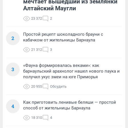
мечтает вышедший из землянки
Алтайский Маугли
23 372
2
Простой рецепт шоколадного брауни с
2
кабачком от жительницы Барнаула
21 312
3
«Фауна формировалась веками»: как
3
барнаульский арахнолог нашел нового паука и
получил укус змеи на юге Приморья
20 955
Обсудить
Как приготовить ленивые беляши — простой
4
способ от жительницы Барнаула
18 310
4