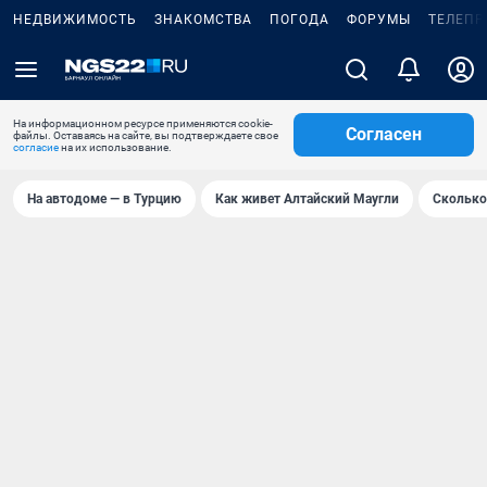
НЕДВИЖИМОСТЬ
ЗНАКОМСТВА
ПОГОДА
ФОРУМЫ
ТЕЛЕПР
На информационном ресурсе применяются cookie-
Согласен
файлы. Оставаясь на сайте, вы подтверждаете свое
согласие
на их использование.
На автодоме — в Турцию
Как живет Алтайский Маугли
Сколько