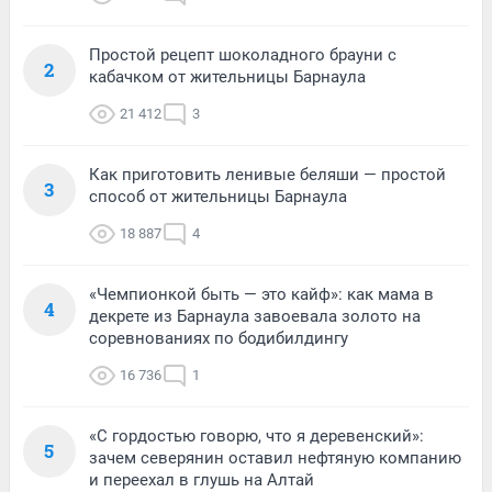
Простой рецепт шоколадного брауни с
2
кабачком от жительницы Барнаула
21 412
3
Как приготовить ленивые беляши — простой
3
способ от жительницы Барнаула
18 887
4
«Чемпионкой быть — это кайф»: как мама в
4
декрете из Барнаула завоевала золото на
соревнованиях по бодибилдингу
16 736
1
«С гордостью говорю, что я деревенский»:
5
зачем северянин оставил нефтяную компанию
и переехал в глушь на Алтай