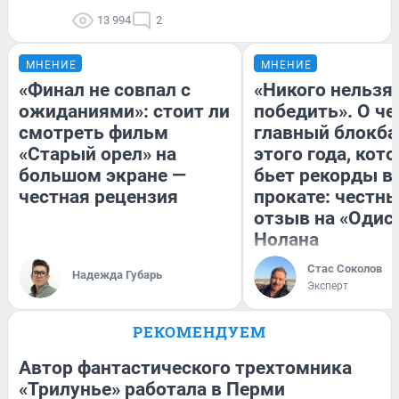
13 994
2
МНЕНИЕ
МНЕНИЕ
«Финал не совпал с
«Никого нельзя
ожиданиями»: стоит ли
победить». О ч
смотреть фильм
главный блокба
«Старый орел» на
этого года, кот
большом экране —
бьет рекорды в
честная рецензия
прокате: честн
отзыв на «Одис
Нолана
Стас Соколов
Надежда Губарь
Эксперт
РЕКОМЕНДУЕМ
Автор фантастического трехтомника
«Трилунье» работала в Перми