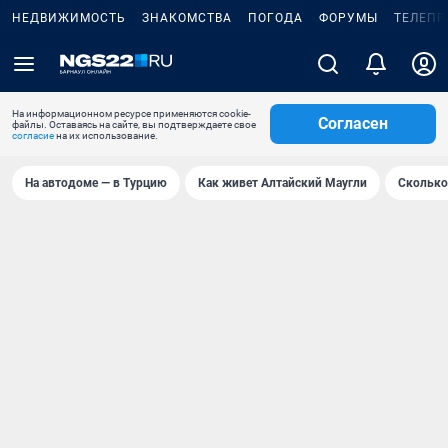
НЕДВИЖИМОСТЬ
ЗНАКОМСТВА
ПОГОДА
ФОРУМЫ
ТЕЛЕПР
На информационном ресурсе применяются cookie-
Согласен
файлы. Оставаясь на сайте, вы подтверждаете свое
согласие
на их использование.
На автодоме — в Турцию
Как живет Алтайский Маугли
Сколько