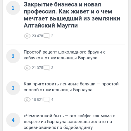
Закрытие бизнеса и новая
1
профессия. Как живет и о чем
мечтает вышедший из землянки
Алтайский Маугли
23 478
2
Простой рецепт шоколадного брауни с
2
кабачком от жительницы Барнаула
21 375
3
Как приготовить ленивые беляши — простой
3
способ от жительницы Барнаула
18 821
4
«Чемпионкой быть — это кайф»: как мама в
4
декрете из Барнаула завоевала золото на
соревнованиях по бодибилдингу