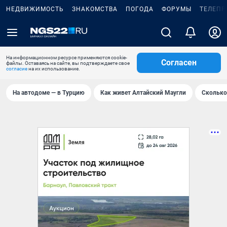
НЕДВИЖИМОСТЬ
ЗНАКОМСТВА
ПОГОДА
ФОРУМЫ
ТЕЛЕПР
На информационном ресурсе применяются cookie-
Согласен
файлы. Оставаясь на сайте, вы подтверждаете свое
согласие
на их использование.
На автодоме — в Турцию
Как живет Алтайский Маугли
Сколько