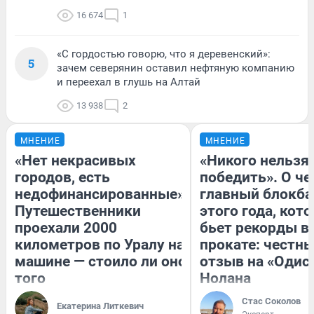
16 674
1
«С гордостью говорю, что я деревенский»:
5
зачем северянин оставил нефтяную компанию
и переехал в глушь на Алтай
13 938
2
МНЕНИЕ
МНЕНИЕ
«Нет некрасивых
«Никого нельзя
городов, есть
победить». О ч
недофинансированные».
главный блокба
Путешественники
этого года, кот
проехали 2000
бьет рекорды в
километров по Уралу на
прокате: честн
машине — стоило ли оно
отзыв на «Одис
того
Нолана
Стас Соколов
Екатерина Литкевич