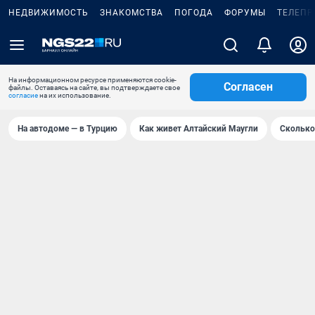
НЕДВИЖИМОСТЬ
ЗНАКОМСТВА
ПОГОДА
ФОРУМЫ
ТЕЛЕПР
На информационном ресурсе применяются cookie-
Согласен
файлы. Оставаясь на сайте, вы подтверждаете свое
согласие
на их использование.
На автодоме — в Турцию
Как живет Алтайский Маугли
Сколько