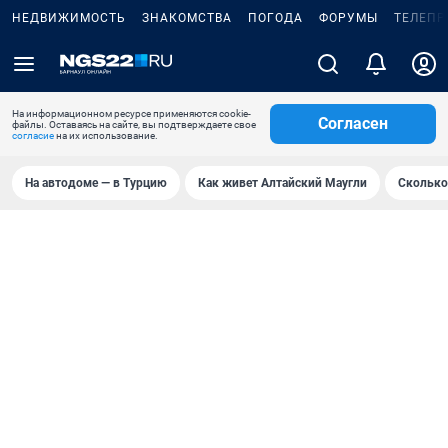
НЕДВИЖИМОСТЬ
ЗНАКОМСТВА
ПОГОДА
ФОРУМЫ
ТЕЛЕПР
На информационном ресурсе применяются cookie-
Согласен
файлы. Оставаясь на сайте, вы подтверждаете свое
согласие
на их использование.
На автодоме — в Турцию
Как живет Алтайский Маугли
Сколько