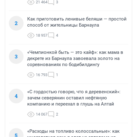
21 464
3
Как приготовить ленивые беляши — простой
2
способ от жительницы Барнаула
18 957
4
«Чемпионкой быть — это кайф»: как мама в
3
декрете из Барнаула завоевала золото на
соревнованиях по бодибилдингу
16 793
1
«С гордостью говорю, что я деревенский»:
4
зачем северянин оставил нефтяную
компанию и переехал в глушь на Алтай
14 067
2
«Расходы на топливо колоссальные»: как
5