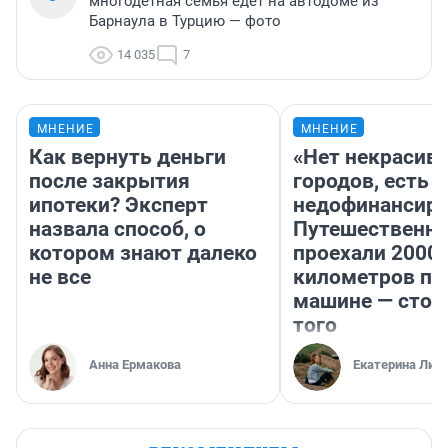
многодетная семья едет на автодоме из
Барнаула в Турцию — фото
14 035
7
МНЕНИЕ
МНЕНИЕ
Как вернуть деньги
«Нет некрасив
после закрытия
городов, есть
ипотеки? Эксперт
недофинансиро
назвала способ, о
Путешественн
котором знают далеко
проехали 2000
не все
километров по 
машине — стои
того
Анна Ермакова
Екатерина Лит