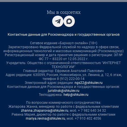
Мы в соцсетях
Контактные данные для Роскомнадзора и государственных органов
Сетевое издание «Барнаул онлайн» (18+)
Зарегистрировано Федеральной службой по надзору в сфере связи,
информационных технологий и массовых коммуникаций (Роскомнадзор)
Регистрационный номер и дата принятия решения о регистрации: ЭЛ №
ФС 77 – 83220 от 12.05.2022 г.
Учредитель: Общество с ограниченной ответственностью "ИНТЕРНЕТ
ТЕХНОЛОГИИ"
Главный редактор: Ефремов Анатолий Павлович
Адрес редакции: 630099, Россия, Новосибирск, ул. Ленина, д. 12, 6 этаж,
телефон 8 (912) 222-00-14
Электронный адрес редакции:
ngs22@shkulev.ru
Контактные данные для Роскомнадзора и государственных органов:
juristnsk@shkulev.ru
Техподдержка:
help@shkulev.ru
По вопросам коммерческого сотрудничества:
Жапарова Жанна, менеджер по работе с федеральными клиентами
zhanna.zhaparova@shkulev.ru
, моб. + 7 982 640 34 32
Ревина Мария, директор по работе с федеральными клиентами
mariya.revina@shkulev.ru
, моб. +7 910 402 4056