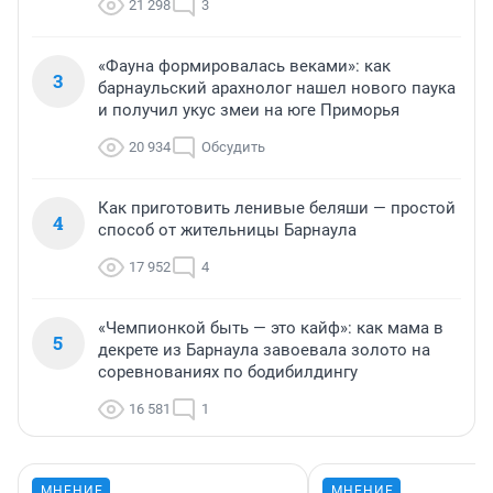
21 298
3
«Фауна формировалась веками»: как
3
барнаульский арахнолог нашел нового паука
и получил укус змеи на юге Приморья
20 934
Обсудить
Как приготовить ленивые беляши — простой
4
способ от жительницы Барнаула
17 952
4
«Чемпионкой быть — это кайф»: как мама в
5
декрете из Барнаула завоевала золото на
соревнованиях по бодибилдингу
16 581
1
МНЕНИЕ
МНЕНИЕ