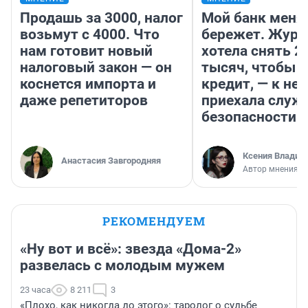
Продашь за 3000, налог
Мой банк меня
возьмут с 4000. Что
бережет. Журн
нам готовит новый
хотела снять 2
налоговый закон — он
тысяч, чтобы п
коснется импорта и
кредит, — к не
даже репетиторов
приехала служ
безопасности
Ксения Владим
Анастасия Завгородняя
Автор мнения
РЕКОМЕНДУЕМ
«Ну вот и всё»: звезда «Дома-2»
развелась с молодым мужем
23 часа
8 211
3
«Плохо, как никогда до этого»: таролог о судьбе