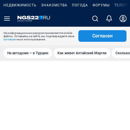
НЕДВИЖИМОСТЬ
ЗНАКОМСТВА
ПОГОДА
ФОРУМЫ
ТЕЛЕПР
На информационном ресурсе применяются cookie-
Согласен
файлы. Оставаясь на сайте, вы подтверждаете свое
согласие
на их использование.
На автодоме — в Турцию
Как живет Алтайский Маугли
Сколько