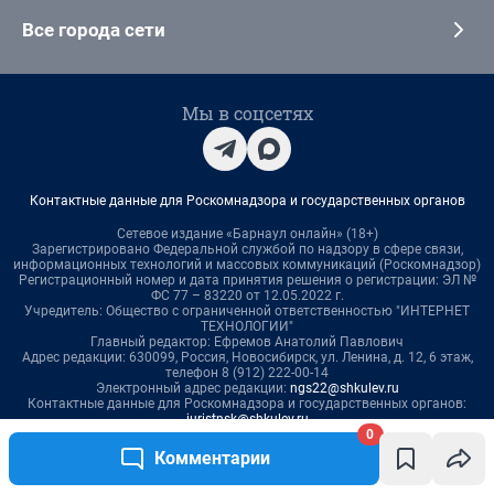
Все города сети
Мы в соцсетях
Контактные данные для Роскомнадзора и государственных органов
Сетевое издание «Барнаул онлайн» (18+)
Зарегистрировано Федеральной службой по надзору в сфере связи,
информационных технологий и массовых коммуникаций (Роскомнадзор)
Регистрационный номер и дата принятия решения о регистрации: ЭЛ №
ФС 77 – 83220 от 12.05.2022 г.
Учредитель: Общество с ограниченной ответственностью "ИНТЕРНЕТ
ТЕХНОЛОГИИ"
Главный редактор: Ефремов Анатолий Павлович
Адрес редакции: 630099, Россия, Новосибирск, ул. Ленина, д. 12, 6 этаж,
телефон 8 (912) 222-00-14
Электронный адрес редакции:
ngs22@shkulev.ru
Контактные данные для Роскомнадзора и государственных органов:
juristnsk@shkulev.ru
Техподдержка:
help@shkulev.ru
0
Комментарии
По вопросам коммерческого сотрудничества:
Жапарова Жанна, менеджер по работе с федеральными клиентами