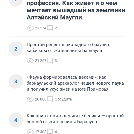
профессия. Как живет и о чем
мечтает вышедший из землянки
Алтайский Маугли
23 274
2
Простой рецепт шоколадного брауни с
2
кабачком от жительницы Барнаула
21 257
3
«Фауна формировалась веками»: как
3
барнаульский арахнолог нашел нового паука
и получил укус змеи на юге Приморья
20 860
Обсудить
Как приготовить ленивые беляши — простой
4
способ от жительницы Барнаула
17 408
4