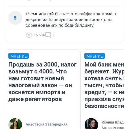
«Чемпионкой быть — это кайф»: как мама в
5
декрете из Барнаула завоевала золото на
соревнованиях по бодибилдингу
16 534
1
МНЕНИЕ
МНЕНИЕ
Продашь за 3000, налог
Мой банк меня
возьмут с 4000. Что
бережет. Журн
нам готовит новый
хотела снять 2
налоговый закон — он
тысяч, чтобы п
коснется импорта и
кредит, — к не
даже репетиторов
приехала служ
безопасности
Ксения Владим
Анастасия Завгородняя
Автор мнения