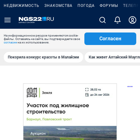
НЕДВИЖИМОСТЬ
ЗНАКОМСТВА
ПОГОДА
ФОРУМЫ
ТЕЛЕПР
На информационном ресурсе применяются cookie-
Согласен
файлы. Оставаясь на сайте, вы подтверждаете свое
согласие
на их использование.
Покорила конкурс красоты в Малайзии
Как живет Алтайский Маугл