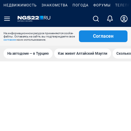
НЕДВИЖИМОСТЬ
ЗНАКОМСТВА
ПОГОДА
ФОРУМЫ
ТЕЛЕПР
На информационном ресурсе применяются cookie-
Согласен
файлы. Оставаясь на сайте, вы подтверждаете свое
согласие
на их использование.
На автодоме — в Турцию
Как живет Алтайский Маугли
Сколько