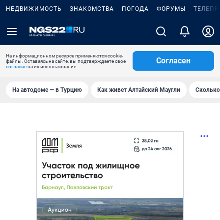
НЕДВИЖИМОСТЬ
ЗНАКОМСТВА
ПОГОДА
ФОРУМЫ
ТЕЛЕПР
На информационном ресурсе применяются cookie-
Согласен
файлы. Оставаясь на сайте, вы подтверждаете свое
согласие
на их использование.
На автодоме — в Турцию
Как живет Алтайский Маугли
Сколько