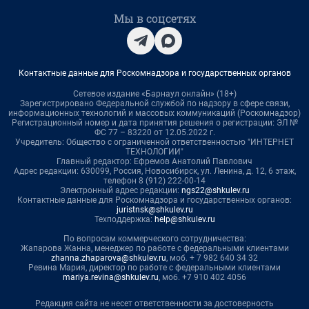
Мы в соцсетях
Контактные данные для Роскомнадзора и государственных органов
Сетевое издание «Барнаул онлайн» (18+)
Зарегистрировано Федеральной службой по надзору в сфере связи,
информационных технологий и массовых коммуникаций (Роскомнадзор)
Регистрационный номер и дата принятия решения о регистрации: ЭЛ №
ФС 77 – 83220 от 12.05.2022 г.
Учредитель: Общество с ограниченной ответственностью "ИНТЕРНЕТ
ТЕХНОЛОГИИ"
Главный редактор: Ефремов Анатолий Павлович
Адрес редакции: 630099, Россия, Новосибирск, ул. Ленина, д. 12, 6 этаж,
телефон 8 (912) 222-00-14
Электронный адрес редакции:
ngs22@shkulev.ru
Контактные данные для Роскомнадзора и государственных органов:
juristnsk@shkulev.ru
Техподдержка:
help@shkulev.ru
По вопросам коммерческого сотрудничества:
Жапарова Жанна, менеджер по работе с федеральными клиентами
zhanna.zhaparova@shkulev.ru
, моб. + 7 982 640 34 32
Ревина Мария, директор по работе с федеральными клиентами
mariya.revina@shkulev.ru
, моб. +7 910 402 4056
Редакция сайта не несет ответственности за достоверность