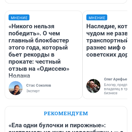
МНЕНИЕ
МНЕНИЕ
«Никого нельзя
Наследие, кото
победить». О чем
чудом не разва
главный блокбастер
транспортный 
этого года, который
разнес миф о 
бьет рекорды в
советских доро
прокате: честный
отзыв на «Одиссею»
Нолана
Олег Арефьев
Блогер, предпри
Стас Соколов
владелец в тра
Эксперт
бизнесе
РЕКОМЕНДУЕМ
«Ела одни булочки и пирожные»: