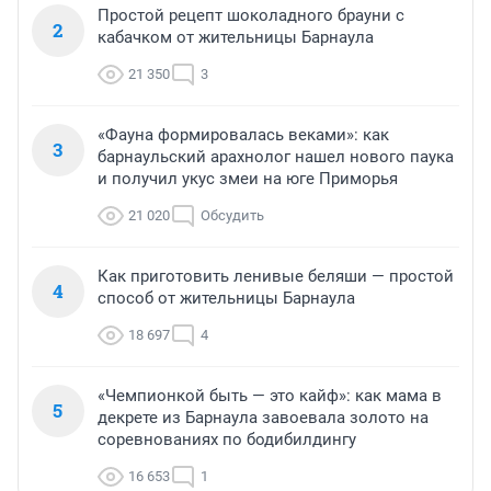
Простой рецепт шоколадного брауни с
2
кабачком от жительницы Барнаула
21 350
3
«Фауна формировалась веками»: как
3
барнаульский арахнолог нашел нового паука
и получил укус змеи на юге Приморья
21 020
Обсудить
Как приготовить ленивые беляши — простой
4
способ от жительницы Барнаула
18 697
4
«Чемпионкой быть — это кайф»: как мама в
5
декрете из Барнаула завоевала золото на
соревнованиях по бодибилдингу
16 653
1