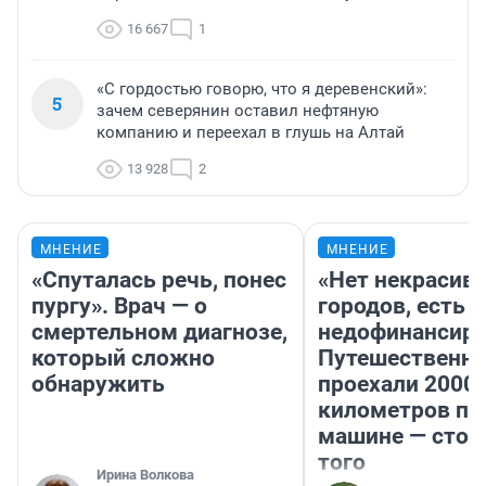
16 667
1
«С гордостью говорю, что я деревенский»:
5
зачем северянин оставил нефтяную
компанию и переехал в глушь на Алтай
13 928
2
МНЕНИЕ
МНЕНИЕ
«Спуталась речь, понес
«Нет некрасив
пургу». Врач — о
городов, есть
смертельном диагнозе,
недофинансиро
который сложно
Путешественн
обнаружить
проехали 2000
километров по 
машине — стои
того
Ирина Волкова