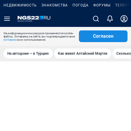
НЕДВИЖИМОСТЬ
ЗНАКОМСТВА
ПОГОДА
ФОРУМЫ
ТЕЛЕПР
На информационном ресурсе применяются cookie-
Согласен
файлы. Оставаясь на сайте, вы подтверждаете свое
согласие
на их использование.
На автодоме — в Турцию
Как живет Алтайский Маугли
Сколько