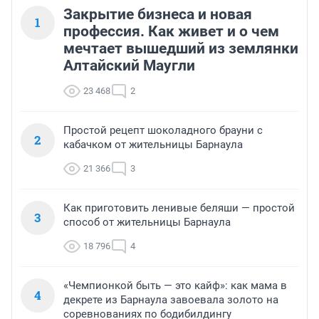
Закрытие бизнеса и новая
1
профессия. Как живет и о чем
мечтает вышедший из землянки
Алтайский Маугли
23 468
2
Простой рецепт шоколадного брауни с
2
кабачком от жительницы Барнаула
21 366
3
Как приготовить ленивые беляши — простой
3
способ от жительницы Барнаула
18 796
4
«Чемпионкой быть — это кайф»: как мама в
4
декрете из Барнаула завоевала золото на
соревнованиях по бодибилдингу