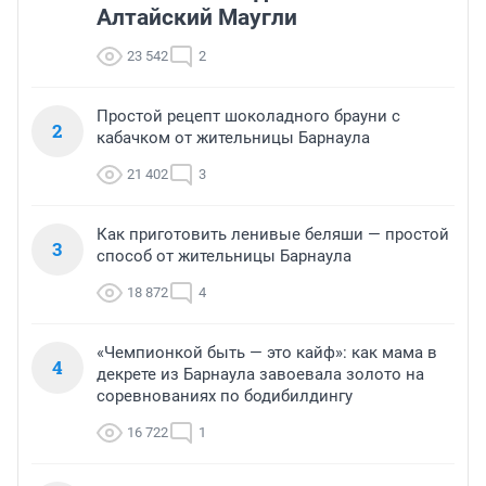
Алтайский Маугли
23 542
2
Простой рецепт шоколадного брауни с
2
кабачком от жительницы Барнаула
21 402
3
Как приготовить ленивые беляши — простой
3
способ от жительницы Барнаула
18 872
4
«Чемпионкой быть — это кайф»: как мама в
4
декрете из Барнаула завоевала золото на
соревнованиях по бодибилдингу
16 722
1