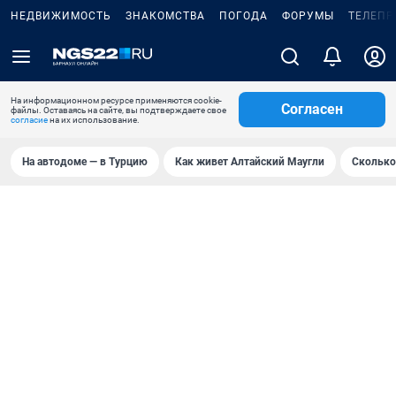
НЕДВИЖИМОСТЬ
ЗНАКОМСТВА
ПОГОДА
ФОРУМЫ
ТЕЛЕПР
На информационном ресурсе применяются cookie-
Согласен
файлы. Оставаясь на сайте, вы подтверждаете свое
согласие
на их использование.
На автодоме — в Турцию
Как живет Алтайский Маугли
Сколько