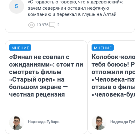
«С гордостью говорю, что я деревенский»:
5
зачем северянин оставил нефтяную
компанию и переехал в глушь на Алтай
13 976
2
МНЕНИЕ
МНЕНИЕ
«Финал не совпал с
Колобок-колобо
ожиданиями»: стоит ли
тебя боюсь! Ра
смотреть фильм
отложили прок
«Старый орел» на
«Человека-пау
большом экране —
отзыв о фильм
честная рецензия
«человека-бул
Надежда Губарь
Надежда Губар