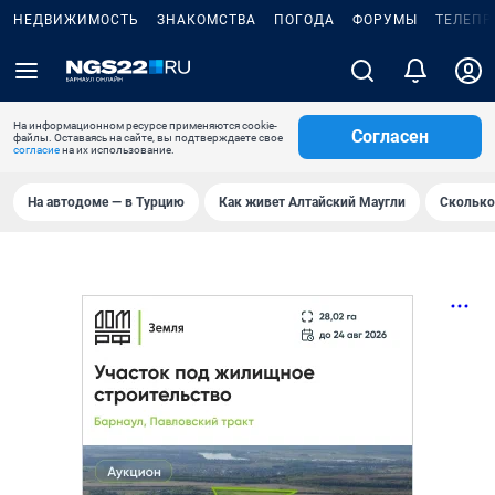
НЕДВИЖИМОСТЬ
ЗНАКОМСТВА
ПОГОДА
ФОРУМЫ
ТЕЛЕПР
На информационном ресурсе применяются cookie-
Согласен
файлы. Оставаясь на сайте, вы подтверждаете свое
согласие
на их использование.
На автодоме — в Турцию
Как живет Алтайский Маугли
Сколько