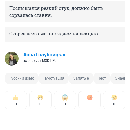
Послышался резкий стук, должно быть
сорвалась ставня.
Скорее всего мы опоздаем на лекцию.
Анна Голубницкая
журналист MSK1.RU
Русский язык
Пунктуация
Запятые
Тест
Знания
0
0
0
0
0