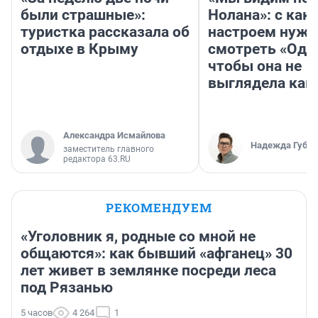
были страшные»:
Нолана»: с как
туристка рассказала об
настроем нужн
отдыхе в Крыму
смотреть «Оди
чтобы она не
выглядела как
Александра Исмайлова
Надежда Губар
заместитель главного
редактора 63.RU
РЕКОМЕНДУЕМ
«Уголовник я, родные со мной не
общаются»: как бывший «афганец» 30
лет живет в землянке посреди леса
под Рязанью
5 часов
4 264
1