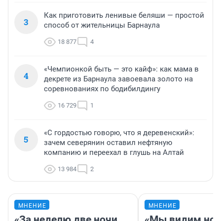
Как приготовить ленивые беляши — простой
3
способ от жительницы Барнаула
18 877
4
«Чемпионкой быть — это кайф»: как мама в
4
декрете из Барнаула завоевала золото на
соревнованиях по бодибилдингу
16 729
1
«С гордостью говорю, что я деревенский»:
5
зачем северянин оставил нефтяную
компанию и переехал в глушь на Алтай
13 984
2
МНЕНИЕ
МНЕНИЕ
«За неделю две ночи
«Мы видим нов