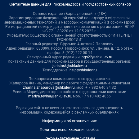
Контактные данные для Роскомнадзора и государственных органов
Сетевое издание «Барнаул онлайн» (18+)
Зарегистрировано Федеральной службой по надзору в сфере связи,
информационных технологий и массовых коммуникаций (Роскомнадзор)
Регистрационный номер и дата принятия решения о регистрации: ЭЛ №
ФС 77 – 83220 от 12.05.2022 г.
Учредитель: Общество с ограниченной ответственностью "ИНТЕРНЕТ
ТЕХНОЛОГИИ"
Главный редактор: Ефремов Анатолий Павлович
Адрес редакции: 630099, Россия, Новосибирск, ул. Ленина, д. 12, 6 этаж,
телефон 8 (912) 222-00-14
Электронный адрес редакции:
ngs22@shkulev.ru
Контактные данные для Роскомнадзора и государственных органов:
juristnsk@shkulev.ru
Техподдержка:
help@shkulev.ru
По вопросам коммерческого сотрудничества:
Жапарова Жанна, менеджер по работе с федеральными клиентами
zhanna.zhaparova@shkulev.ru
, моб. + 7 982 640 34 32
Ревина Мария, директор по работе с федеральными клиентами
mariya.revina@shkulev.ru
, моб. +7 910 402 4056
Редакция сайта не несет ответственности за достоверность
информации, содержащейся в рекламных объявлениях.
Информация об ограничениях
Политика использования cookies
Рекомендательные системы