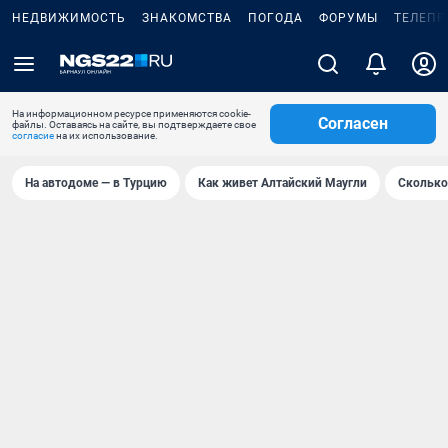
НЕДВИЖИМОСТЬ
ЗНАКОМСТВА
ПОГОДА
ФОРУМЫ
ТЕЛЕПР
На информационном ресурсе применяются cookie-
Согласен
файлы. Оставаясь на сайте, вы подтверждаете свое
согласие
на их использование.
На автодоме — в Турцию
Как живет Алтайский Маугли
Сколько