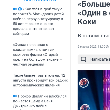
«Больше
«Как тебя в гроб такую
«Один в 
положат?» Мать двоих детей
набила первую татуировку в
Коки
50 лет — зачем она это
сделала и что отвечает
хейтерам
В новом вып
«Финал не совпал с
6 марта 2025, 13:00
ожиданиями»: стоит ли
смотреть фильм «Старый
Написать
орел» на большом экране —
честная рецензия
Такое бывает раз в жизни: 12
августа произойдут три редких
астрономических явления
Прохор Шаляпин влюбился
по-настоящему, а Ваня
Дмитриенко побил