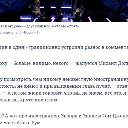
л в окружении двух Клав Кок. А кто бы устоял?
а телеканала «Россия 1»
дин в один!» традиционно устроили разнос в коммент
оку — больше, видимо, некого, — жалуется Михаил Дол
у посмотреть, чем никому неизвестную иностранщину
ртисты не знают и при выпадении глаза пучат, — отве
 — А потом жюри говорит, что мы не знаем, кто это, и 
зали вы круто или плохо.
а? А вот про иностранцев: Эворра и Элвис и Том Джонс
мечает Алекс Рум.