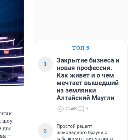
ТОП 5
Закрытие бизнеса и
1
новая профессия.
Как живет и о чем
мечтает вышедший
из землянки
Алтайский Маугли
23 459
2
дении
й шоу
Простой рецепт
у две
2
шоколадного брауни с
рая —
кабачком от жительницы