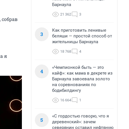
Барнаула
21 362
3
, собрав
Как приготовить ленивые
3
беляши — простой способ от
жительницы Барнаула
18 768
4
а я
«Чемпионкой быть — это
4
кайф»: как мама в декрете из
Барнаула завоевала золото
на соревнованиях по
бодибилдингу
16 664
1
«С гордостью говорю, что я
5
деревенский»: зачем
северянин оставил нефтяную