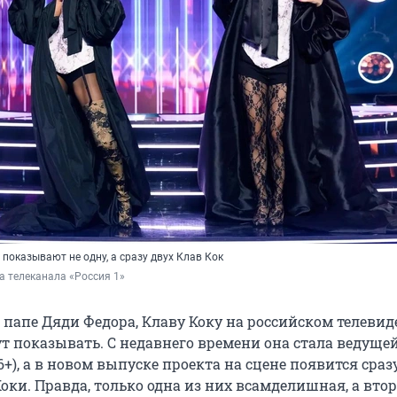
 показывают не одну, а сразу двух Клав Кок
а телеканала «Россия 1»
я папе Дяди Федора, Клаву Коку на российском телеви
ут показывать. С недавнего времени она стала ведуще
(6+), а в новом выпуске проекта на сцене появится сраз
Коки. Правда, только одна из них всамделишная, а вто