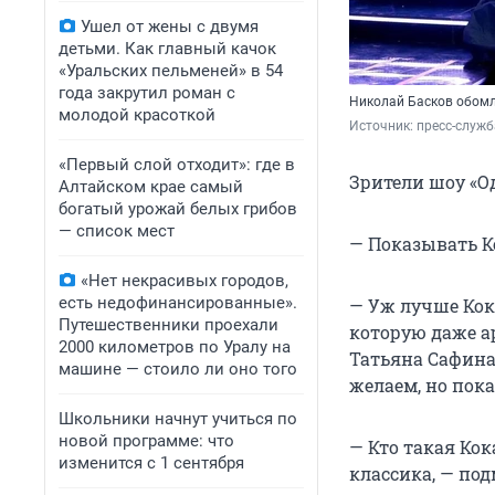
Ушел от жены с двумя
детьми. Как главный качок
«Уральских пельменей» в 54
года закрутил роман с
Николай Басков обомле
молодой красоткой
Источник: 
пресс-служб
«Первый слой отходит»: где в
Зрители шоу «О
Алтайском крае самый
богатый урожай белых грибов
— список мест
— Показывать К
«Нет некрасивых городов,
есть недофинансированные».
— Уж лучше Кок
Путешественники проехали
которую даже а
2000 километров по Уралу на
Татьяна Сафина.
машине — стоило ли оно того
желаем, но пока
Школьники начнут учиться по
новой программе: что
— Кто такая Кок
изменится с 1 сентября
классика, — под