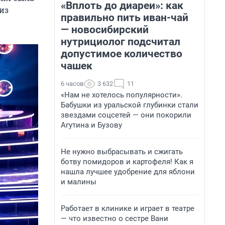
«Вплоть до диареи»: как
из
правильно пить иван-чай
— новосибирский
нутрициолог подсчитал
допустимое количество
чашек
6 часов
3 632
11
«Нам не хотелось популярности».
Бабушки из уральской глубинки стали
звездами соцсетей — они покорили
Агутина и Бузову
Не нужно выбрасывать и сжигать
ботву помидоров и картофеля! Как я
нашла лучшее удобрение для яблони
и малины
Работает в клинике и играет в театре
— что известно о сестре Вани