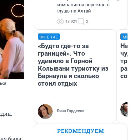
компанию и переехал в
глушь на Алтай
13 921
2
МНЕНИЕ
МНЕНИ
«Будто где-то за
Насле
границей». Что
чудом
удивило в Горной
транс
Колывани туристку из
разне
Барнаула и сколько
совет
стоил отдых
шься
Лина Гордеева
ндин,
РЕКОМЕНДУЕМ
еня была