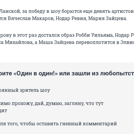
анской, за победу в шоу борются еще девять артистов
тся Вячеслав Макаров, Нодар Ревия, Мария Зайцева.
ову в этот раз достался образ Робби Уильяма, Нодар 
са Михайлова, а Маша Зайцева перевоплотится в Элви
рите «Один в один!» или зашли из любопытс
тоянный зритель шоу
имо прохожу, дай, думаю, загляну, что тут
дит
для того, чтобы оставить гневный комментарий