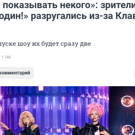
 показывать некого»: зрител
один!» разругались из-за Кл
уске шоу их будет сразу две
1 740
 комментарий