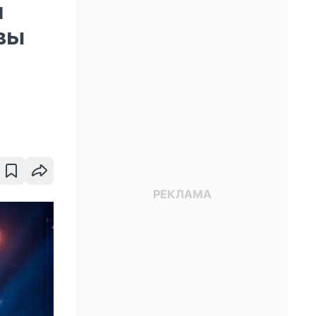
и
авы