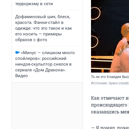
терроризму в сети
Дофаминовый шик, блеск,
красота. Фанки-стайл в
одежде: что это такое и как
его носить — примеры
образов с фото
«Минус — слишком много
спойлеров»: российский
ниндзя-скульптор снялся в
сериале «Дом Дракона».
Видео
То ли это Клавдия Выс
Источник: 
пресс-служб
Как отмечают на
происходящего 
оказавшись меж
— Я понял, поч