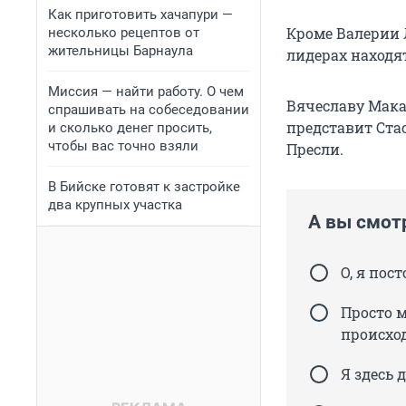
Как приготовить хачапури —
Кроме Валерии Л
несколько рецептов от
жительницы Барнаула
лидерах находя
Миссия — найти работу. О чем
Вячеславу Макар
спрашивать на собеседовании
представит Ста
и сколько денег просить,
чтобы вас точно взяли
Пресли.
В Бийске готовят к застройке
два крупных участка
А вы смот
О, я пос
Просто м
происхо
Я здесь 