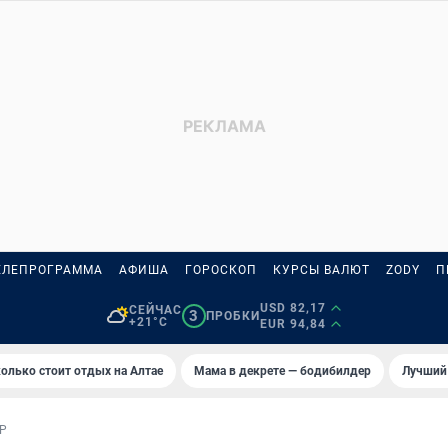
ЕЛЕПРОГРАММА
АФИША
ГОРОСКОП
КУРСЫ ВАЛЮТ
ZODY
П
USD 82,17
СЕЙЧАС
3
ПРОБКИ
+21°C
EUR 94,84
олько стоит отдых на Алтае
Мама в декрете — бодибилдер
Лучший
Р