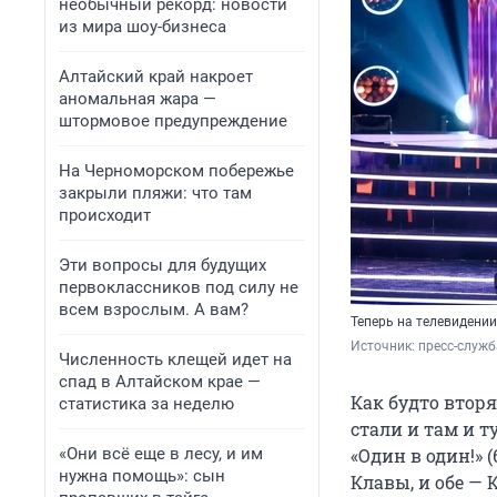
необычный рекорд: новости
из мира шоу-бизнеса
Алтайский край накроет
аномальная жара —
штормовое предупреждение
На Черноморском побережье
закрыли пляжи: что там
происходит
Эти вопросы для будущих
первоклассников под силу не
всем взрослым. А вам?
Теперь на телевидении
Источник: 
пресс-служб
Численность клещей идет на
спад в Алтайском крае —
Как будто втор
статистика за неделю
стали и там и т
«Они всё еще в лесу, и им
«Один в один!» 
нужна помощь»: сын
Клавы, и обе — 