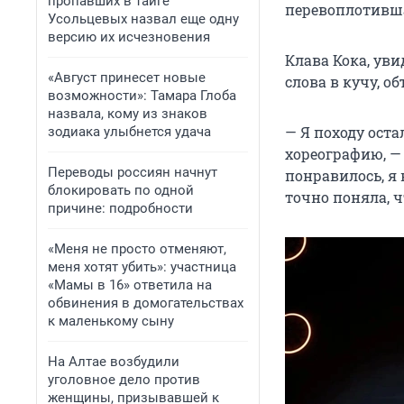
пропавших в тайге
перевоплотивша
Усольцевых назвал еще одну
версию их исчезновения
Клава Кока, увид
«Август принесет новые
слова в кучу, о
возможности»: Тамара Глоба
назвала, кому из знаков
— Я походу оста
зодиака улыбнется удача
хореографию, —
Переводы россиян начнут
понравилось, я 
блокировать по одной
точно поняла, ч
причине: подробности
«Меня не просто отменяют,
меня хотят убить»: участница
«Мамы в 16» ответила на
обвинения в домогательствах
к маленькому сыну
На Алтае возбудили
уголовное дело против
женщины, призывавшей к