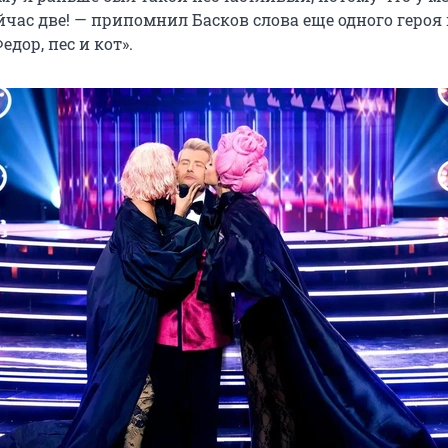
ейчас две! — припомнил Басков слова еще одного героя 
едор, пес и кот».