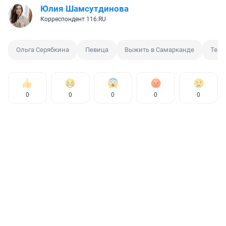
Юлия Шамсутдинова
Корреспондент 116.RU
Ольга Серябкина
Певица
Выжить в Самарканде
Теле
0
0
0
0
0