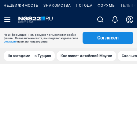
НЕДВИЖИМОСТЬ
ЗНАКОМСТВА
ПОГОДА
ФОРУМЫ
ТЕЛЕПР
На информационном ресурсе применяются cookie-
Согласен
файлы. Оставаясь на сайте, вы подтверждаете свое
согласие
на их использование.
На автодоме — в Турцию
Как живет Алтайский Маугли
Сколько