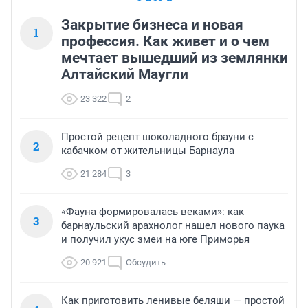
Закрытие бизнеса и новая
1
профессия. Как живет и о чем
мечтает вышедший из землянки
Алтайский Маугли
23 322
2
Простой рецепт шоколадного брауни с
2
кабачком от жительницы Барнаула
21 284
3
«Фауна формировалась веками»: как
3
барнаульский арахнолог нашел нового паука
и получил укус змеи на юге Приморья
20 921
Обсудить
Как приготовить ленивые беляши — простой