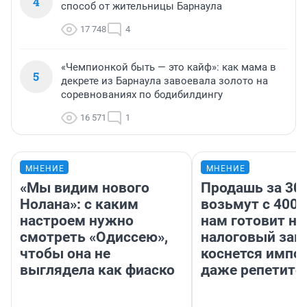
4
способ от жительницы Барнаула
17 748
4
«Чемпионкой быть — это кайф»: как мама в
5
декрете из Барнаула завоевала золото на
соревнованиях по бодибилдингу
16 571
1
МНЕНИЕ
МНЕНИЕ
«Мы видим нового
Продашь за 300
Нолана»: с каким
возьмут с 4000
настроем нужно
нам готовит н
смотреть «Одиссею»,
налоговый зако
чтобы она не
коснется импор
выглядела как фиаско
даже репетито