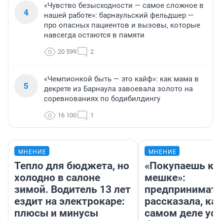
«Чувство безысходности — самое сложное в
4
нашей работе»: барнаульский фельдшер —
про опасных пациентов и вызовы, которые
навсегда остаются в памяти
20 599
2
«Чемпионкой быть — это кайф»: как мама в
5
декрете из Барнаула завоевала золото на
соревнованиях по бодибилдингу
16 100
1
МНЕНИЕ
МНЕНИЕ
Тепло для бюджета, но
«Покупаешь ко
холодно в салоне
мешке»:
зимой. Водитель 13 лет
предпринимат
ездит на электрокаре:
рассказала, как
плюсы и минусы
самом деле ус