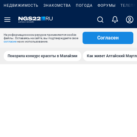
НЕДВИЖИМОСТЬ
ЗНАКОМСТВА
ПОГОДА
ФОРУМЫ
ТЕЛЕПР
На информационном ресурсе применяются cookie-
Согласен
файлы. Оставаясь на сайте, вы подтверждаете свое
согласие
на их использование.
Покорила конкурс красоты в Малайзии
Как живет Алтайский Маугл