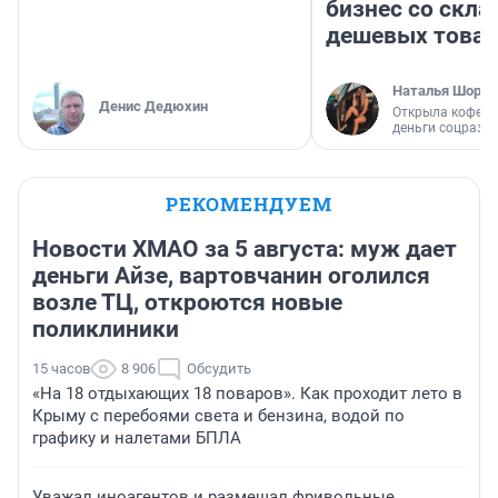
бизнес со скл
дешевых това
Наталья Шорох
Денис Дедюхин
Открыла кофейн
деньги соцразв
РЕКОМЕНДУЕМ
Новости ХМАО за 5 августа: муж дает
деньги Айзе, вартовчанин оголился
возле ТЦ, откроются новые
поликлиники
15 часов
8 906
Обсудить
«На 18 отдыхающих 18 поваров». Как проходит лето в
Крыму с перебоями света и бензина, водой по
графику и налетами БПЛА
Уважал иноагентов и размещал фривольные