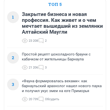
ТОП 5
Закрытие бизнеса и новая
1
профессия. Как живет и о чем
мечтает вышедший из землянки
Алтайский Маугли
23 208
2
Простой рецепт шоколадного брауни с
2
кабачком от жительницы Барнаула
21 206
3
«Фауна формировалась веками»: как
3
барнаульский арахнолог нашел нового паука
и получил укус змеи на юге Приморья
20 739
Обсудить