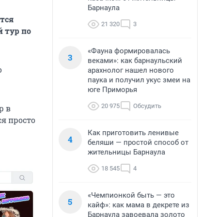
Барнаула
тся
21 320
3
й тур по
«Фауна формировалась
3
веками»: как барнаульский
о
арахнолог нашел нового
паука и получил укус змеи на
юге Приморья
20 975
Обсудить
р в
ся просто
Как приготовить ленивые
4
беляши — простой способ от
жительницы Барнаула
18 545
4
«Чемпионкой быть — это
5
кайф»: как мама в декрете из
Барнаула завоевала золото