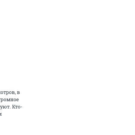
отров, в
громное
уют. Кто-
и