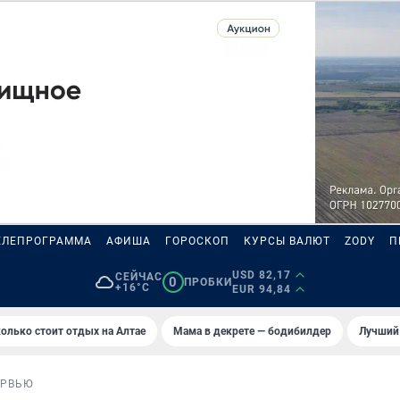
ЕЛЕПРОГРАММА
АФИША
ГОРОСКОП
КУРСЫ ВАЛЮТ
ZODY
П
USD 82,17
СЕЙЧАС
0
ПРОБКИ
+16°C
EUR 94,84
олько стоит отдых на Алтае
Мама в декрете — бодибилдер
Лучший
ЕРВЬЮ