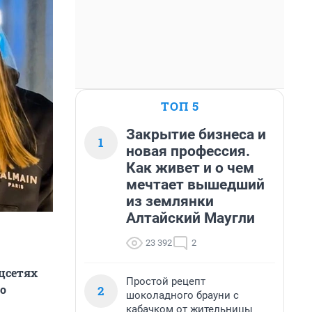
ТОП 5
Закрытие бизнеса и
1
новая профессия.
Как живет и о чем
мечтает вышедший
из землянки
Алтайский Маугли
23 392
2
оцсетях
Простой рецепт
о
2
шоколадного брауни с
кабачком от жительницы