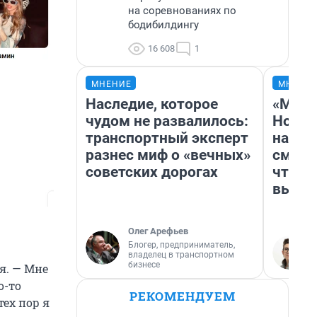
на соревнованиях по
бодибилдингу
16 608
1
МНЕНИЕ
МНЕНИ
Наследие, которое
«Мы в
чудом не развалилось:
Нолан
транспортный эксперт
настр
разнес миф о «вечных»
смотр
советских дорогах
чтобы
выгля
Олег Арефьев
Блогер, предприниматель,
владелец в транспортном
бизнесе
я. — Мне
о-то
РЕКОМЕНДУЕМ
тех пор я