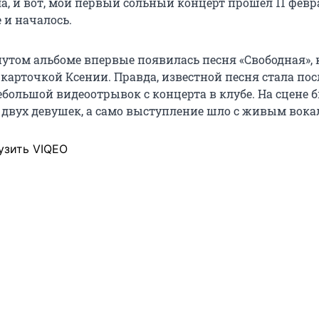
а, и вот, мой первый сольный концерт прошел 11 февр
е и началось.
том альбоме впервые появилась песня «Свободная», 
карточкой Ксении. Правда, известной песня стала посл
ебольшой видеоотрывок с концерта в клубе. На сцене 
 двух девушек, а само выступление шло с живым вока
узить VIQEO