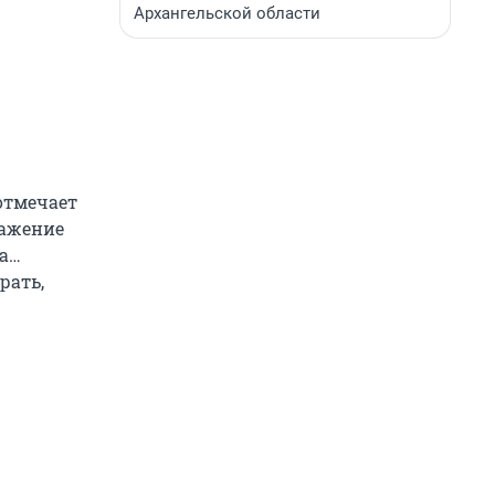
Архангельской области
 отмечает
ражение
ка…
рать,