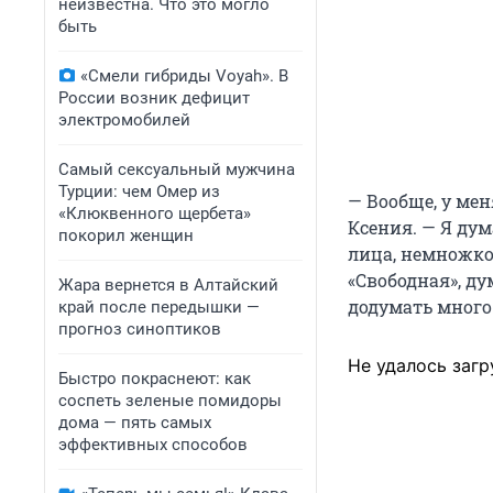
неизвестна. Что это могло
быть
«Смели гибриды Voyah». В
России возник дефицит
электромобилей
Самый сексуальный мужчина
Турции: чем Омер из
— Вообще, у мен
«Клюквенного щербета»
Ксения. — Я ду
покорил женщин
лица, немножко
«Свободная», ду
Жара вернется в Алтайский
додумать много 
край после передышки —
прогноз синоптиков
Не удалось загр
Быстро покраснеют: как
соспеть зеленые помидоры
дома — пять самых
эффективных способов