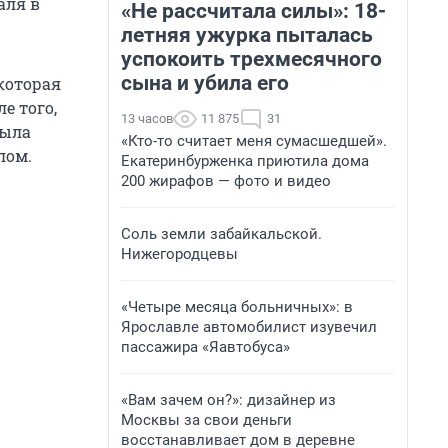
аля в
«Не рассчитала силы»: 18-
летняя ужурка пыталась
успокоить трехмесячного
сына и убила его
которая
е того,
13 часов
11 875
31
была
«Кто-то считает меня сумасшедшей».
лом.
Екатеринбурженка приютила дома
200 жирафов — фото и видео
Соль земли забайкальской.
Нижегородцевы
«Четыре месяца больничных»: в
Ярославле автомобилист изувечил
пассажира «Яавтобуса»
«Вам зачем он?»: дизайнер из
Москвы за свои деньги
восстанавливает дом в деревне