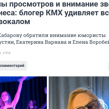
ы просмотров и внимание зв
неса: блогер КМХ удивляет в
вокалом
Хабарову обратили внимание юмористы
стян, Екатерина Варнава и Елена Воробе
2 516
 комментарий