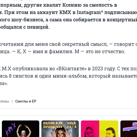
порным, другие хвалят Ксению за смелость в
 При этом на аккаунт КМХ в Instagram* подписываю
кого шоу-бизнеса, а сама она собирается в концертны
общался с певицей.
сочетании для меня свой секретный смысл, — говорит 
ца. — К, Х — имя и фамилия. М — это не отчество.
М.Х опубликовала во «ВКонтакте» в 2023 году. С тех по
ись 8 синглов и один мини-альбом, который называет
а».