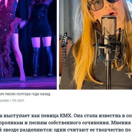
ую песню полтора года назад
рова / Vk.com
а выступает как певица КМХ. Она стала известна в с
ороликам и песням собственного сочинения. Мнения 
 звезде разделяются: одни считают ее творчество по