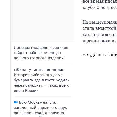
всё время писал
клубе. С него вс
На вышеупомяну
стала визитной 
как появился н
подтанцовка из
Лицевая гладь для чайников:
гайд от набора петель до
Не удалось загр
первого готового изделия
«Жила тут интеллигенция».
История сибирского дома-
бумеранга, где в гости ходили
через балконы, — таких всего
два в России
Всю Москву напугал
загадочный взрыв: его звук
слышали везде, а причина