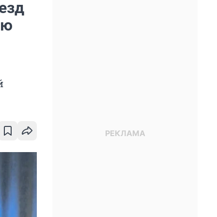
езд
сю
й