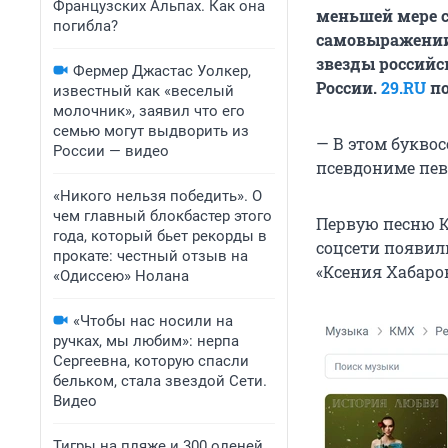
Французских Альпах. Как она
меньшей мере с
погибла?
самовыражении.
звезды российс
Фермер Джастас Уолкер,
России.
29.RU
по
известный как «веселый
молочник», заявил что его
семью могут выдворить из
— В этом букво
России — видео
псевдониме певи
«Никого нельзя победить». О
чем главный блокбастер этого
Первую песню К.
года, который бьет рекорды в
соцсети появил
прокате: честный отзыв на
«Ксения Хабаров
«Одиссею» Нолана
«Чтобы нас носили на
ручках, мы любим»: нерпа
Сергеевна, которую спасли
бельком, стала звездой Сети.
Видео
Тигры на пляже и 300 оленей