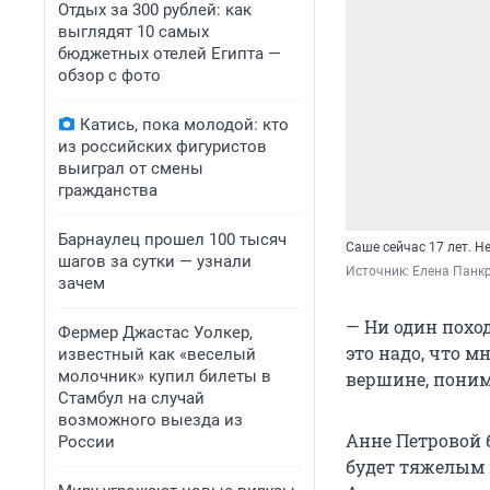
Отдых за 300 рублей: как
выглядят 10 самых
бюджетных отелей Египта —
обзор с фото
Катись, пока молодой: кто
из российских фигуристов
выиграл от смены
гражданства
Барнаулец прошел 100 тысяч
Саше сейчас 17 лет. 
шагов за сутки — узнали
Источник: 
Елена Панкр
зачем
— Ни один поход 
Фермер Джастас Уолкер,
это надо, что м
известный как «веселый
молочник» купил билеты в
вершине, понима
Стамбул на случай
возможного выезда из
Анне Петровой б
России
будет тяжелым 