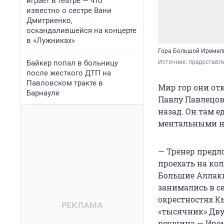
играет в театре — что
известно о сестре Вани
Дмитриенко,
оскандалившейся на концерте
в «Лужниках»
Гора Большой Иремел
Байкер попал в больницу
Источник: 
предоставл
после жесткого ДТП на
Павловском тракте в
Мир гор они от
Барнауле
Павлу Павлецову
назад. Он там 
ментальными 
— Тренер предл
проехать на кол
Большие Аллаки 
занимались в се
окрестностях К
«тысячник» Дву
вершина — Иреме