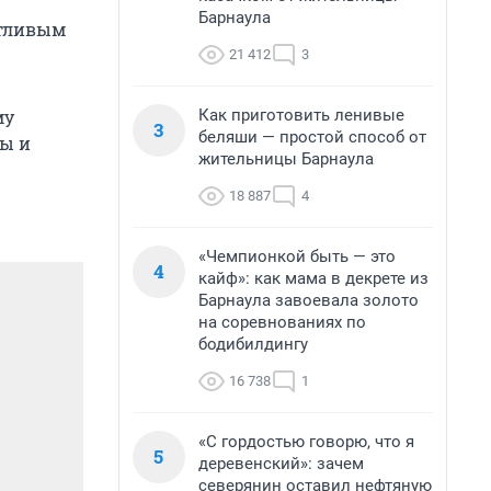
Барнаула
стливым
21 412
3
Как приготовить ленивые
му
3
беляши — простой способ от
ны и
жительницы Барнаула
18 887
4
«Чемпионкой быть — это
4
кайф»: как мама в декрете из
Барнаула завоевала золото
на соревнованиях по
бодибилдингу
16 738
1
«С гордостью говорю, что я
5
деревенский»: зачем
северянин оставил нефтяную