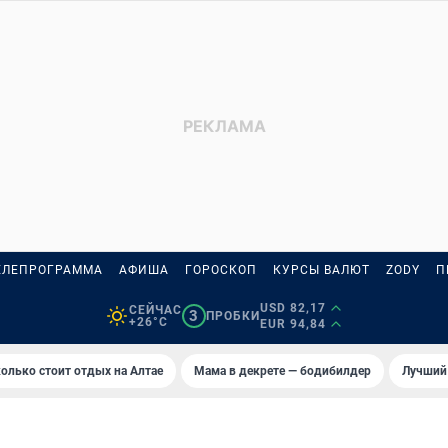
ЕЛЕПРОГРАММА
АФИША
ГОРОСКОП
КУРСЫ ВАЛЮТ
ZODY
П
USD 82,17
СЕЙЧАС
3
ПРОБКИ
+26°C
EUR 94,84
олько стоит отдых на Алтае
Мама в декрете — бодибилдер
Лучший