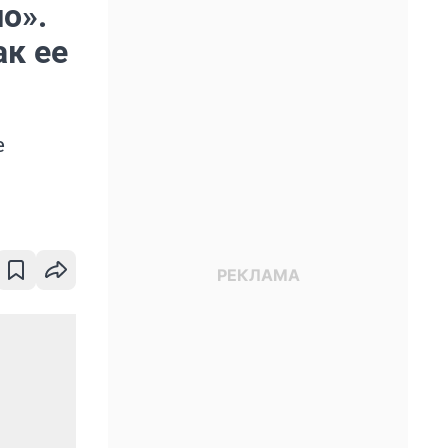
о».
ак ее
е