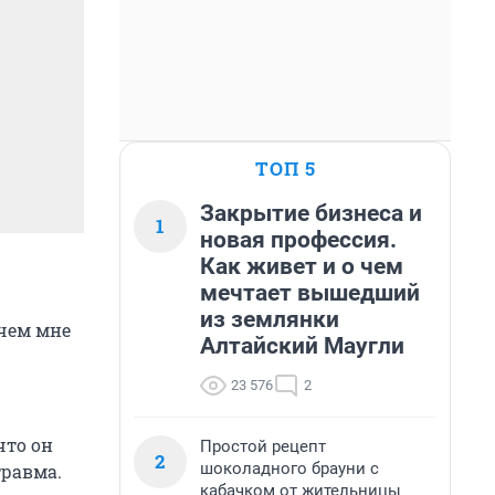
ТОП 5
Закрытие бизнеса и
1
новая профессия.
Как живет и о чем
мечтает вышедший
из землянки
ачем мне
Алтайский Маугли
23 576
2
что он
Простой рецепт
2
шоколадного брауни с
травма.
кабачком от жительницы