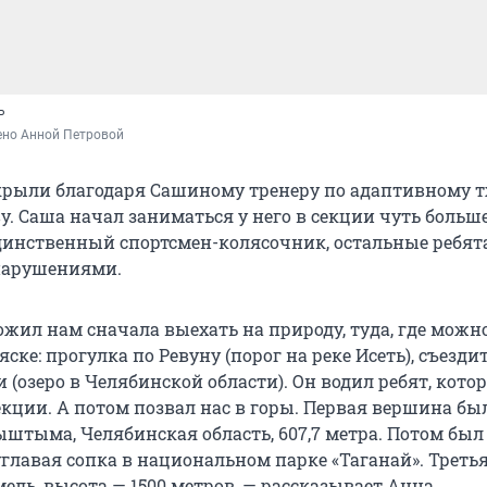
ь
ено Анной Петровой
крыли благодаря Сашиному тренеру по адаптивному 
. Саша начал заниматься у него в секции чуть больше
единственный спортсмен-колясочник, остальные ребята
нарушениями.
ожил нам сначала выехать на природу, туда, где можн
яске: прогулка по Ревуну (порог на реке Исеть), съезди
(озеро в Челябинской области). Он водил ребят, кото
кции. А потом позвал нас в горы. Первая вершина был
ыштыма, Челябинская область, 607,7 метра. Потом был
главая сопка в национальном парке «Таганай». Треть
ль, высота — 1500 метров, — рассказывает Анна.