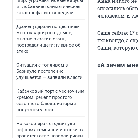
Миру угрожают новые вирусы
Анна никого не 
и глобальная климатическая
сложились обсто
катастрофа: итоги недели
человеком, и ув
Дроны ударили по десяткам
Саше сейчас 17
многоквартирных домов,
многие охватил огонь,
тхэквондо, а е
пострадали дети: главное об
Саши, которую 
атаке
«А зачем мне
Ситуация с топливом в
Барнауле постепенно
улучшается — заявили власти
Кабачковый торт с чесночным
кремом: рецепт простого
сезонного блюда, который
получится у всех
На какой срок отодвинули
реформу семейной ипотеки: в
правительстве назвали риски