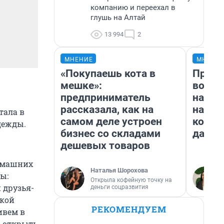
компанию и переехал в
глушь на Алтай
13 994
2
МНЕНИЕ
МНЕНИ
«Покупаешь кота в
Прода
мешке»:
возьм
предприниматель
нам г
рассказала, как на
налог
тала в
самом деле устроен
косне
дежды.
бизнес со складами
даже 
дешевых товаров
домашних
Наталья Шорохова
ы:
Открыла кофейную точку на
 друзья-
деньги соцразвития
ькой
РЕКОМЕНДУЕМ
ивем в
ы открыть