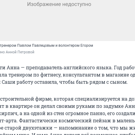
 тренером Павлом Павлецовым и волонтером Егором
ено Анной Петровой
ти Анна — преподаватель английского языка. Год рабо
ыла тренером по фитнесу, консультантом в магазине о
 Саши работу оставила, чтобы быть рядом с сыном.
 строительной фирме, которая специализируется на 
нт в квартире он делал своими руками по задумке Анн
рпич, а на одной из стен огромное панно, его создали
т-арта. Фантастически космический пейзаж в мален
е старой двухэтажки — напоминание о том, что мы ж
айнем мире. И сама Анна делает всё возможное, чтоб