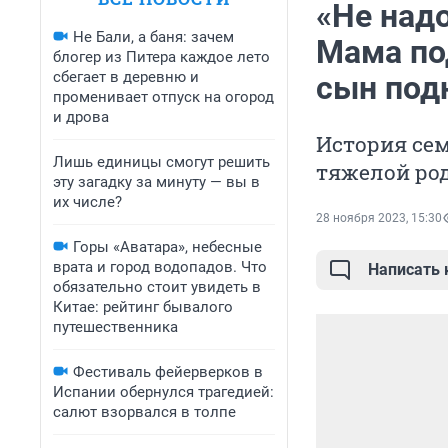
«Не надо
Не Бали, а баня: зачем
Мама по
блогер из Питера каждое лето
сбегает в деревню и
сын под
променивает отпуск на огород
и дрова
История сем
Лишь единицы смогут решить
тяжелой ро
эту загадку за минуту — вы в
их числе?
28 ноября 2023, 15:30
Горы «Аватара», небесные
врата и город водопадов. Что
Написать
обязательно стоит увидеть в
Китае: рейтинг бывалого
путешественника
Фестиваль фейерверков в
Испании обернулся трагедией:
салют взорвался в толпе