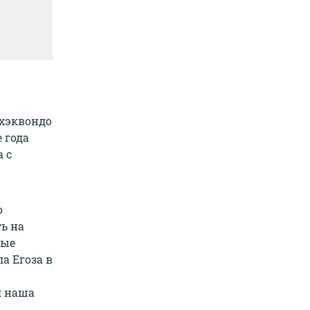
тхэквондо
 года
 с
о
ть на
рые
а Егоза в
я наша