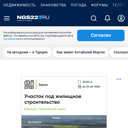
НЕДВИЖИМОСТЬ
ЗНАКОМСТВА
ПОГОДА
ФОРУМЫ
ТЕЛЕПР
На информационном ресурсе применяются cookie-
Согласен
файлы. Оставаясь на сайте, вы подтверждаете свое
согласие
на их использование.
На автодоме — в Турцию
Как живет Алтайский Маугли
Сколько