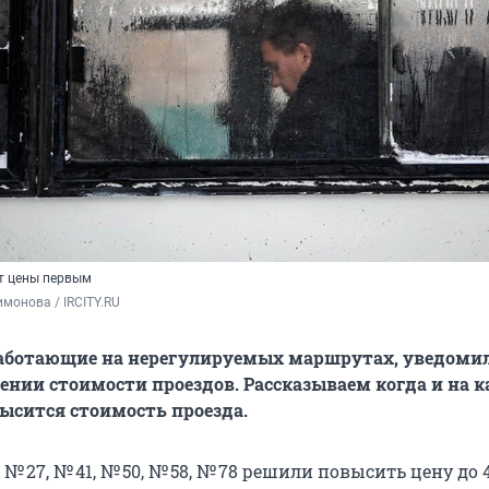
т цены первым
монова / IRCITY.RU
работающие на нерегулируемых маршрутах, уведоми
ении стоимости проездов. Рассказываем когда и на к
ысится стоимость проезда.
№ 27, № 41, № 50, № 58, № 78 решили повысить цену до 