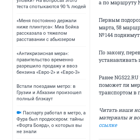
уловки? На вопросах этого
а по маршруту №
теста спотыкаются 90 % людей
Первым подорож
«Меня постоянно держали
ниже плинтуса»: Миа Бойка
марта, 58 маршр
рассказала о тяжелом
№ 144 поднимут 
расставании с абьюзером
По закону, пер
«Антикризисная мера»:
устанавливать 
правительство временно
разрешило продажу и ввоз
бензина «Евро-2» и «Евро-3»
Ранее NGS22.RU
поможет ли мер
Встали поездами метро: в
транспортом в 
Грузии и Абхазии произошел
полный блэкаут
Читать наши н
Паспарту работал в метро, а
материалы и вс
Фура был продюсером: тайны
ссылке
«Форта Боярд», о которых вы
не знали