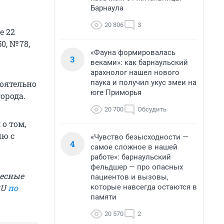
Барнаула
20 806
3
е 22
, № 78,
«Фауна формировалась
3
веками»: как барнаульский
арахнолог нашел нового
паука и получил укус змеи на
тоятельно
юге Приморья
орода.
20 700
Обсудить
о том,
ию с
«Чувство безысходности —
4
самое сложное в нашей
работе»: барнаульский
фельдшер — про опасных
ресные
пациентов и вызовы,
которые навсегда остаются в
RU
по
памяти
20 570
2