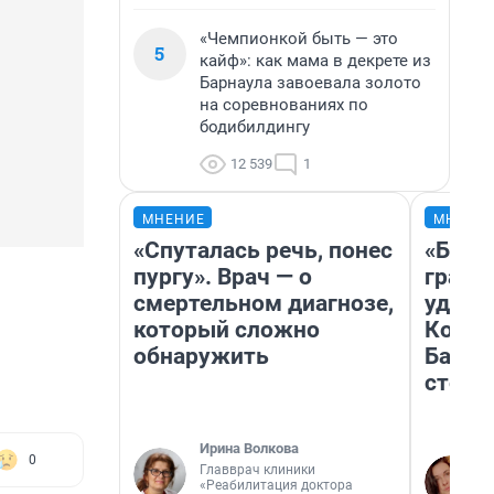
«Чемпионкой быть — это
5
кайф»: как мама в декрете из
Барнаула завоевала золото
на соревнованиях по
бодибилдингу
12 539
1
МНЕНИЕ
МНЕНИ
«Спуталась речь, понес
«Будто
пургу». Врач — о
грани
смертельном диагнозе,
удиви
который сложно
Колыв
обнаружить
Барна
стоил
Ирина Волкова
0
Главврач клиники
«Реабилитация доктора