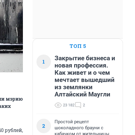
ТОП 5
Закрытие бизнеса и
1
новая профессия.
Как живет и о чем
мечтает вышедший
из землянки
Алтайский Маугли
ли мэрию
23 182
2
аких
Простой рецепт
2
шоколадного брауни с
40 рублей,
кабачком от жительницы