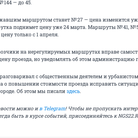
 144 — до 45.
авшим маршрутом станет № 27 — цена изменится уж
утка поднимет цену уже 24 марта. Маршруты № 41, № 50
цену только с 1 апреля.
евозчики на нерегулируемых маршрутах вправе самос
цену проезда, но уведомлять об этом администрацию г
 разговаривал с общественным деятелем и урбанистом 
а о повышении стоимости проезда исправить ситуац
городе. Об этом мы писали
здесь
.
овости можно и
в Telegram
! Чтобы не пропускать инте
егда быть в курсе событий, присоединяйтесь к NGS22.