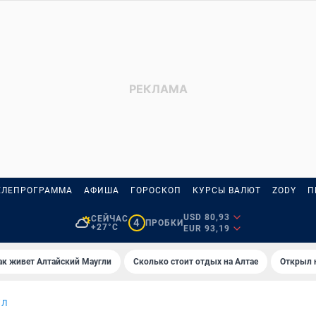
ЕЛЕПРОГРАММА
АФИША
ГОРОСКОП
КУРСЫ ВАЛЮТ
ZODY
П
USD 80,93
СЕЙЧАС
4
ПРОБКИ
+27°C
EUR 93,19
ак живет Алтайский Маугли
Сколько стоит отдых на Алтае
Открыл 
УЛ