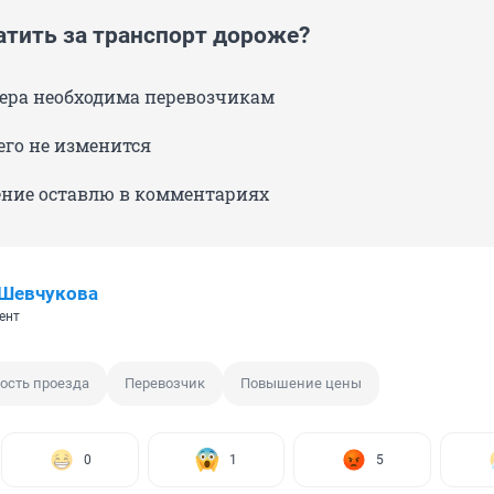
атить за транспорт дороже?
мера необходима перевозчикам
его не изменится
ение оставлю в комментариях
 Шевчукова
ент
ость проезда
Перевозчик
Повышение цены
0
1
5