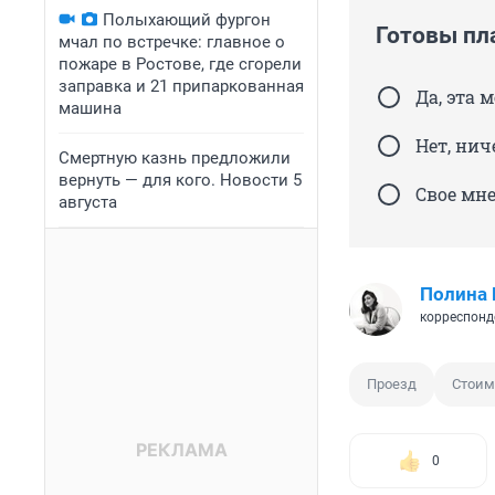
Полыхающий фургон
Готовы пл
мчал по встречке: главное о
пожаре в Ростове, где сгорели
заправка и 21 припаркованная
Да, эта 
машина
Нет, нич
Смертную казнь предложили
вернуть — для кого. Новости 5
Свое мн
августа
Полина
корреспонд
Проезд
Стоим
0