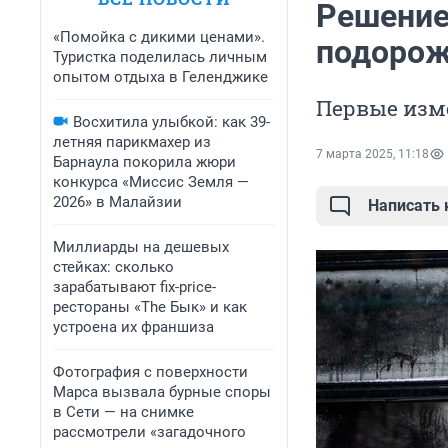
Решение 
«Помойка с дикими ценами».
подорож
Туристка поделилась личным
опытом отдыха в Геленджике
Первые изм
Восхитила улыбкой: как 39-
летняя парикмахер из
7 марта 2025, 11:18
Барнаула покорила жюри
конкурса «Миссис Земля —
2026» в Малайзии
Написать
Миллиарды на дешевых
стейках: сколько
зарабатывают fix-price-
рестораны «The Бык» и как
устроена их франшиза
Фотография с поверхности
Марса вызвала бурные споры
в Сети — на снимке
рассмотрели «загадочного