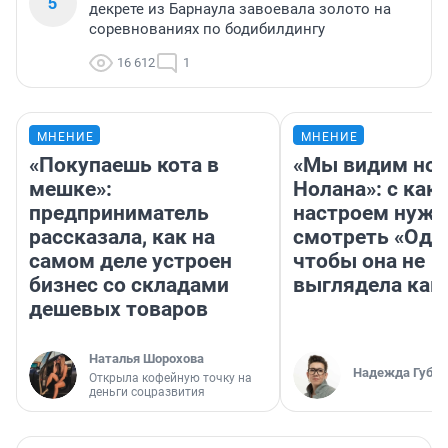
5
декрете из Барнаула завоевала золото на
соревнованиях по бодибилдингу
16 612
1
МНЕНИЕ
МНЕНИЕ
«Покупаешь кота в
«Мы видим нов
мешке»:
Нолана»: с как
предприниматель
настроем нужн
рассказала, как на
смотреть «Оди
самом деле устроен
чтобы она не
бизнес со складами
выглядела как
дешевых товаров
Наталья Шорохова
Надежда Губар
Открыла кофейную точку на
деньги соцразвития