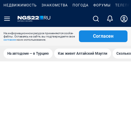
НЕДВИЖИМОСТЬ
ЗНАКОМСТВА
ПОГОДА
ФОРУМЫ
ТЕЛЕПР
На информационном ресурсе применяются cookie-
Согласен
файлы. Оставаясь на сайте, вы подтверждаете свое
согласие
на их использование.
На автодоме — в Турцию
Как живет Алтайский Маугли
Сколько