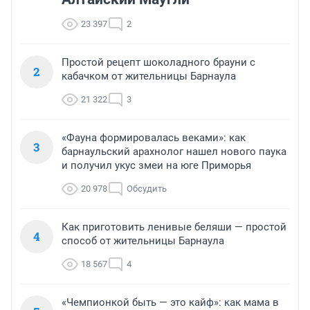
23 397
2
Простой рецепт шоколадного брауни с
2
кабачком от жительницы Барнаула
21 322
3
«Фауна формировалась веками»: как
3
барнаульский арахнолог нашел нового паука
и получил укус змеи на юге Приморья
20 978
Обсудить
Как приготовить ленивые беляши — простой
4
способ от жительницы Барнаула
18 567
4
«Чемпионкой быть — это кайф»: как мама в