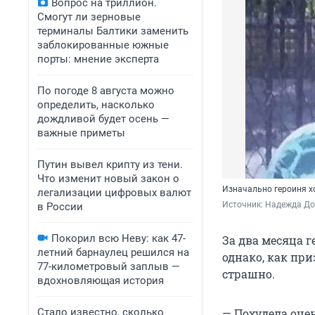
Вопрос на триллион.
Смогут ли зерновые
терминалы Балтики заменить
заблокированные южные
порты: мнение эксперта
По погоде 8 августа можно
определить, насколько
дождливой будет осень —
важные приметы
Путин вывел крипту из тени.
Что изменит новый закон о
Изначально героиня хо
легализации цифровых валют
Источник: 
Надежда Д
в России
Покорил всю Неву: как 47-
За два месяца г
летний барнаулец решился на
однако, как при
77-километровый заплыв —
страшно.
вдохновляющая история
Стало известно, сколько
— Похудела очен