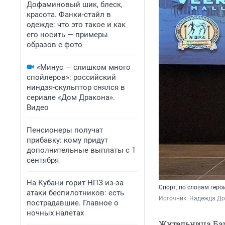
Дофаминовый шик, блеск,
красота. Фанки-стайл в
одежде: что это такое и как
его носить — примеры
образов с фото
«Минус — слишком много
спойлеров»: российский
ниндзя-скульптор снялся в
сериале «Дом Дракона».
Видео
Пенсионеры получат
прибавку: кому придут
дополнительные выплаты с 1
сентября
На Кубани горит НПЗ из-за
Спорт, по словам геро
атаки беспилотников: есть
Источник: 
Надежда Д
пострадавшие. Главное о
ночных налетах
Жительница Ба