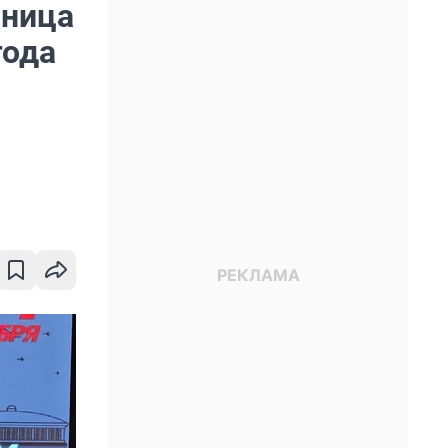
ьница
года