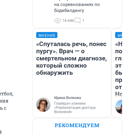
на соревнованиях по
бодибилдингу
16 646
1
МНЕНИЕ
МНЕНИ
«Спуталась речь, понес
«Нико
пургу». Врач — о
побед
смертельном диагнозе,
главн
который сложно
этого
обнаружить
бьет 
прока
отзыв
етбол,
Нолан
Ирина Волкова
оиня
Главврач клиники
ь с
«Реабилитация доктора
Волковой»
РЕКОМЕНДУЕМ
й