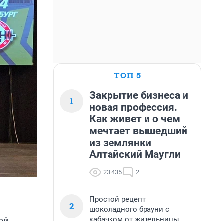
ТОП 5
Закрытие бизнеса и
1
новая профессия.
Как живет и о чем
мечтает вышедший
из землянки
Алтайский Маугли
23 435
2
Простой рецепт
2
шоколадного брауни с
кабачком от жительницы
ой