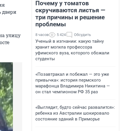
Почему у томатов
ия
скручиваются листья —
ь двери
три причины и решение
проблемы
на улицу
8 часов
5 424
Обсудить
Ученый в изгнании: какую тайну
осте
хранит могила профессора
уфимского вуза, которого обожали
студенты
«Позавтракал и побежал — это уже
привычка»: история пермского
марафонца Владимира Никитина —
он стал чемпионом РФ 35 раз
«Выглядит, будто сейчас развалится»:
ребенка из Австралии шокировало
состояние зданий в Приморье