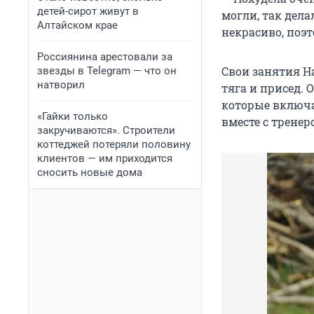
детей-сирот живут в
могли, так дела
Алтайском крае
некрасиво, поэ
Россиянина арестовали за
Свои занятия На
звезды в Telegram — что он
натворил
тяга и присед. 
которые включал
«Гайки только
вместе с трене
закручиваются». Строители
коттеджей потеряли половину
клиентов — им приходится
сносить новые дома