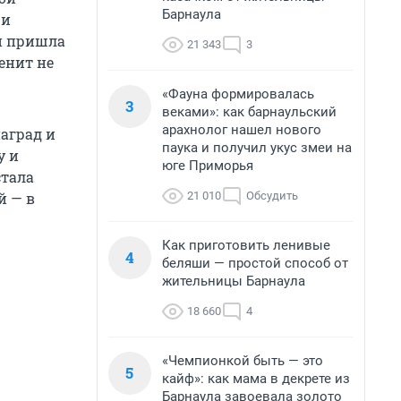
Барнаула
 и
 и пришла
21 343
3
енит не
«Фауна формировалась
3
веками»: как барнаульский
арахнолог нашел нового
наград и
паука и получил укус змеи на
у и
юге Приморья
стала
21 010
Обсудить
й — в
Как приготовить ленивые
4
беляши — простой способ от
жительницы Барнаула
18 660
4
«Чемпионкой быть — это
5
кайф»: как мама в декрете из
Барнаула завоевала золото