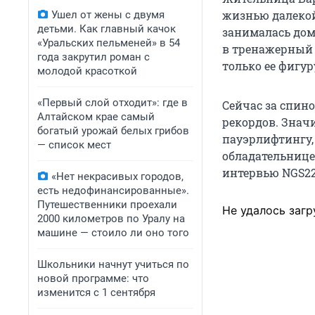
жизнью далекой
Ушел от жены с двумя
детьми. Как главный качок
занималась дом
«Уральских пельменей» в 54
в тренажерный з
года закрутил роман с
только ее фигу
молодой красоткой
«Первый слой отходит»: где в
Сейчас за спино
Алтайском крае самый
рекордов. Знач
богатый урожай белых грибов
пауэрлифтингу,
— список мест
обладательнице
интервью NGS22
«Нет некрасивых городов,
есть недофинансированные».
Путешественники проехали
Не удалось загр
2000 километров по Уралу на
машине — стоило ли оно того
Школьники начнут учиться по
новой программе: что
изменится с 1 сентября