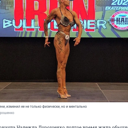
ини, изменил ее не только физически, но и ментально
орошенко
рнаула Надежда Дорошенко долгое время жила обычн