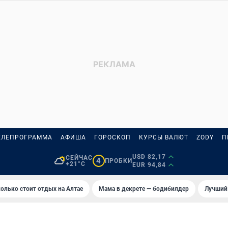
ЕЛЕПРОГРАММА
АФИША
ГОРОСКОП
КУРСЫ ВАЛЮТ
ZODY
П
USD 82,17
СЕЙЧАС
4
ПРОБКИ
+21°C
EUR 94,84
олько стоит отдых на Алтае
Мама в декрете — бодибилдер
Лучший