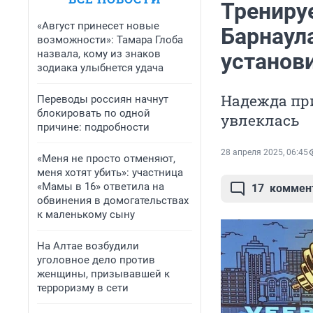
Трениру
«Август принесет новые
Барнаула
возможности»: Тамара Глоба
назвала, кому из знаков
установ
зодиака улыбнется удача
Надежда при
Переводы россиян начнут
блокировать по одной
увлеклась
причине: подробности
28 апреля 2025, 06:45
«Меня не просто отменяют,
меня хотят убить»: участница
«Мамы в 16» ответила на
17
коммен
обвинения в домогательствах
к маленькому сыну
На Алтае возбудили
уголовное дело против
женщины, призывавшей к
терроризму в сети