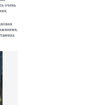
сь очень
иня.
ановая
ражнения,
ртсменка