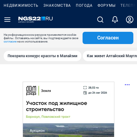
НЕДВИЖИМОСТЬ
ЗНАКОМСТВА
ПОГОДА
ФОРУМЫ
ТЕЛЕПР
На информационном ресурсе применяются cookie-
Согласен
файлы. Оставаясь на сайте, вы подтверждаете свое
согласие
на их использование.
Покорила конкурс красоты в Малайзии
Как живет Алтайский Маугл