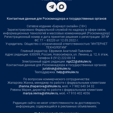
Контактные данные для Роскомнадзора и государственных органов
Сетевое издание «Барнаул онлайн» (18+)
Зарегистрировано Федеральной службой по надзору в сфере связи,
информационных технологий и массовых коммуникаций (Роскомнадзор)
Регистрационный номер и дата принятия решения о регистрации: ЭЛ №
ФС 77 – 83220 от 12.05.2022 г.
Учредитель: Общество с ограниченной ответственностью "ИНТЕРНЕТ
ТЕХНОЛОГИИ"
Главный редактор: Ефремов Анатолий Павлович
Адрес редакции: 630099, Россия, Новосибирск, ул. Ленина, д. 12, 6 этаж,
телефон 8 (912) 222-00-14
Электронный адрес редакции:
ngs22@shkulev.ru
Контактные данные для Роскомнадзора и государственных органов:
juristnsk@shkulev.ru
Техподдержка:
help@shkulev.ru
По вопросам коммерческого сотрудничества:
Жапарова Жанна, менеджер по работе с федеральными клиентами
zhanna.zhaparova@shkulev.ru
, моб. + 7 982 640 34 32
Ревина Мария, директор по работе с федеральными клиентами
mariya.revina@shkulev.ru
, моб. +7 910 402 4056
Редакция сайта не несет ответственности за достоверность
информации, содержащейся в рекламных объявлениях.