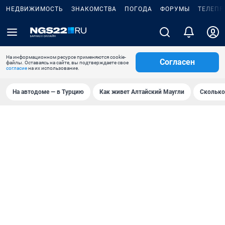
НЕДВИЖИМОСТЬ
ЗНАКОМСТВА
ПОГОДА
ФОРУМЫ
ТЕЛЕПР
На информационном ресурсе применяются cookie-
Согласен
файлы. Оставаясь на сайте, вы подтверждаете свое
согласие
на их использование.
На автодоме — в Турцию
Как живет Алтайский Маугли
Сколько