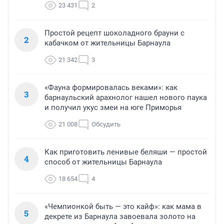
23 431
2
Простой рецепт шоколадного брауни с
2
кабачком от жительницы Барнаула
21 342
3
«Фауна формировалась веками»: как
3
барнаульский арахнолог нашел нового паука
и получил укус змеи на юге Приморья
21 008
Обсудить
Как приготовить ленивые беляши — простой
4
способ от жительницы Барнаула
18 654
4
«Чемпионкой быть — это кайф»: как мама в
5
декрете из Барнаула завоевала золото на