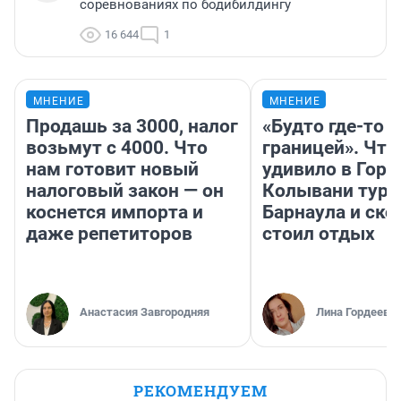
соревнованиях по бодибилдингу
16 644
1
МНЕНИЕ
МНЕНИЕ
Продашь за 3000, налог
«Будто где-то з
возьмут с 4000. Что
границей». Что
нам готовит новый
удивило в Горн
налоговый закон — он
Колывани тури
коснется импорта и
Барнаула и ско
даже репетиторов
стоил отдых
Анастасия Завгородняя
Лина Гордеева
РЕКОМЕНДУЕМ