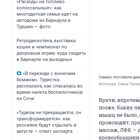
«Расходы на топливо
колоссальные»: как
многодетная семья едет на
автодоме из Барнаула в
Турцию — фото
Ретродискотека, выставка
кошек и чемпионат по
дворовым играм: куда сходить
в Барнауле на выходных
«В переходе с вонючим
Семену поставили диаг
бомжом». Туристка
Источник: 
Елена Панкр
рассказала, как спасалась во
время налета беспилотников
на Сочи
Врачи, впрочем
позже. Каких-л
«Туризм не прекращается, он
мышц не было, п
трансформируется»: как
происходит, пр
россияне будут отдыхать в
массаж, ЛФК — 
августе — ответ эксперта
кровообращени