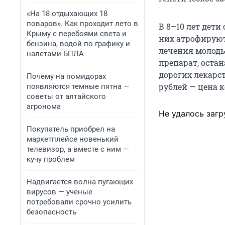
«На 18 отдыхающих 18
поваров». Как проходит лето в
В 8–10 лет дети
Крыму с перебоями света и
них атрофируют
бензина, водой по графику и
лечения молоды
налетами БПЛА
препарат, оста
дорогих лекарс
Почему на помидорах
рублей — цена к
появляются темные пятна —
советы от алтайского
агронома
Не удалось загр
Покупатель приобрел на
маркетплейсе новенький
телевизор, а вместе с ним —
кучу проблем
Надвигается волна пугающих
вирусов — ученые
потребовали срочно усилить
безопасность