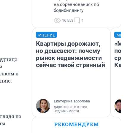
на соревнованиях по
бодибилдингу
16 553
1
МНЕНИЕ
МНЕНИ
Квартиры дорожают,
«Маши
но дешевеют: почему
полет
рынок недвижимости
сравн
рудница
сейчас такой странный
Казах
и
енком в
апию.
Екатерина Торопова
директор агентства
недвижимости
глядя на
мы
РЕКОМЕНДУЕМ