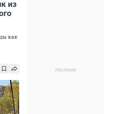
к из
ого
цы как