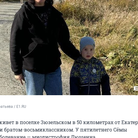
атьева / E1.RU
ивет в поселке Зюзельском в 50 километрах от Екате
 и братом-восьмиклассником. У пятилетнего Сёмы
аболевание — миодистрофия Дюшенна.