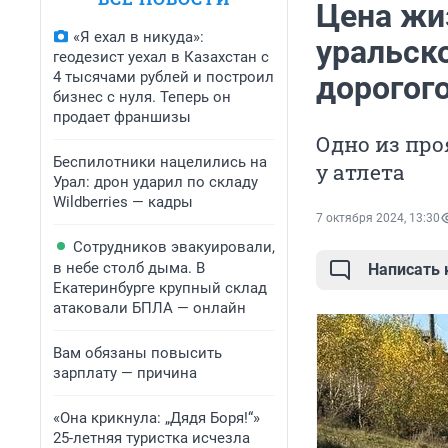
Цена жи
«Я ехал в никуда»:
уральско
геодезист уехал в Казахстан с
4 тысячами рублей и построил
дорогого
бизнес с нуля. Теперь он
продает франшизы
Одно из пр
Беспилотники нацелились на
у атлета
Урал: дрон ударил по складу
Wildberries — кадры
7 октября 2024, 13:30
Сотрудников эвакуировали,
в небе столб дыма. В
Написать
Екатеринбурге крупный склад
атаковали БПЛА — онлайн
Вам обязаны повысить
зарплату — причина
«Она крикнула: „Дядя Боря!“»
25-летняя туристка исчезла