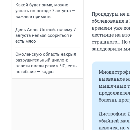
Какой будет зима, можно
узнать по погоде 7 августа —
Процедуры не п
важные приметы
обследование в 
времени уже ход
День Анны Летней: почему 7
лестнице на вто
августа нельзя ссориться и
есть мясо
страшного… Но
заподозрили м
Смоленскую область накрыл
разрушительный циклон:
власти ввели режим ЧС, есть
Миодистрофи
погибшие — кадры
вызванное му
мышечных тк
продолжитель
болезнь прог
Дистрофию Д
убийцей мал
девочек, но 