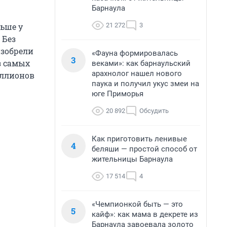
Барнаула
21 272
3
льше у
 Без
изобрели
«Фауна формировалась
3
з самых
веками»: как барнаульский
арахнолог нашел нового
иллионов
паука и получил укус змеи на
юге Приморья
20 892
Обсудить
Как приготовить ленивые
4
беляши — простой способ от
жительницы Барнаула
17 514
4
«Чемпионкой быть — это
5
кайф»: как мама в декрете из
Барнаула завоевала золото