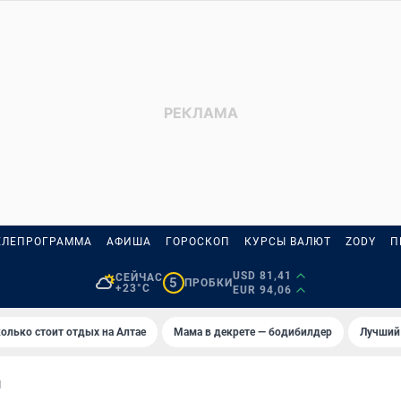
ЕЛЕПРОГРАММА
АФИША
ГОРОСКОП
КУРСЫ ВАЛЮТ
ZODY
П
USD 81,41
СЕЙЧАС
5
ПРОБКИ
+23°C
EUR 94,06
олько стоит отдых на Алтае
Мама в декрете — бодибилдер
Лучший
И