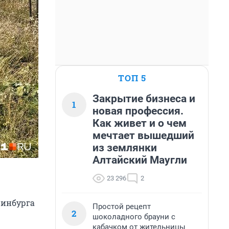
ТОП 5
Закрытие бизнеса и
1
новая профессия.
Как живет и о чем
мечтает вышедший
из землянки
Алтайский Маугли
23 296
2
ринбурга
Простой рецепт
2
шоколадного брауни с
кабачком от жительницы