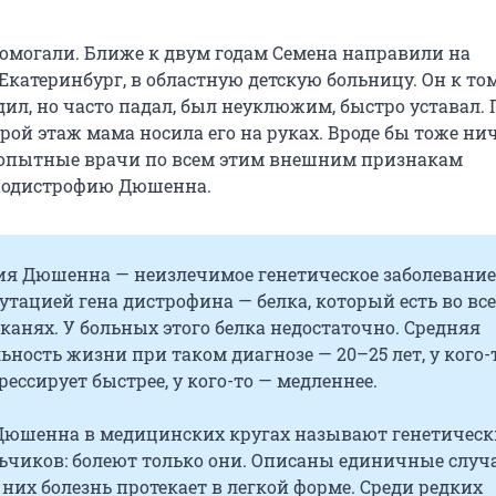
омогали. Ближе к двум годам Семена направили на
Екатеринбург, в областную детскую больницу. Он к то
ил, но часто падал, был неуклюжим, быстро уставал. 
рой этаж мама носила его на руках. Вроде бы тоже ни
 опытные врачи по всем этим внешним признакам
иодистрофию Дюшенна.
я Дюшенна — неизлечимое генетическое заболевание
тацией гена дистрофина — белка, который есть во вс
анях. У больных этого белка недостаточно. Средняя
ность жизни при таком диагнозе — 20–25 лет, у кого-
рессирует быстрее, у кого-то — медленнее.
юшенна в медицинских кругах называют генетичес
ьчиков: болеют только они. Описаны единичные случа
у них болезнь протекает в легкой форме. Среди редких