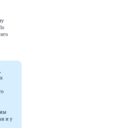
му
По
чего
,
ех
то
ким
и и у