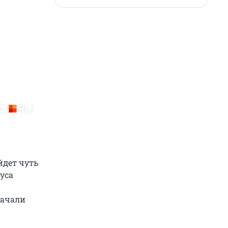
йдет чуть
уса
начали