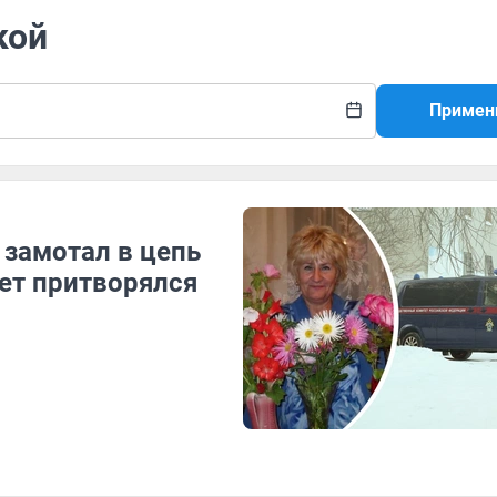
кой
Примен
 замотал в цепь
лет притворялся