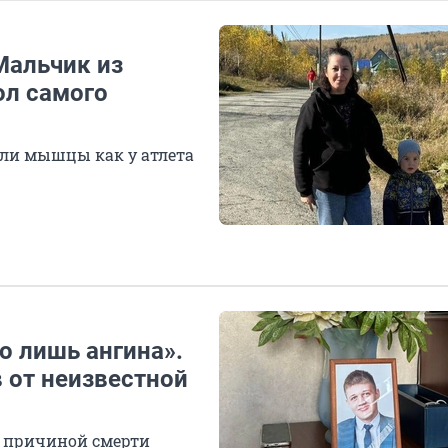
Мальчик из
ол самого
ли мышцы как у атлета
о лишь ангина».
в от неизвестной
с причиной смерти