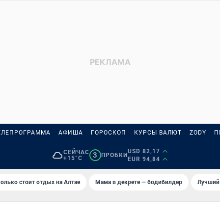
ЕЛЕПРОГРАММА
АФИША
ГОРОСКОП
КУРСЫ ВАЛЮТ
ZODY
П
USD 82,17
СЕЙЧАС
3
ПРОБКИ
+15°C
EUR 94,84
олько стоит отдых на Алтае
Мама в декрете — бодибилдер
Лучший