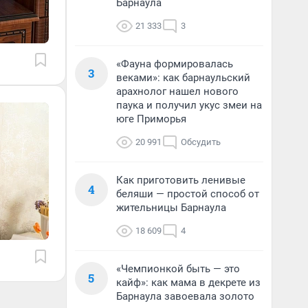
Барнаула
21 333
3
«Фауна формировалась
3
веками»: как барнаульский
арахнолог нашел нового
паука и получил укус змеи на
юге Приморья
20 991
Обсудить
Как приготовить ленивые
4
беляши — простой способ от
жительницы Барнаула
18 609
4
«Чемпионкой быть — это
5
кайф»: как мама в декрете из
Барнаула завоевала золото