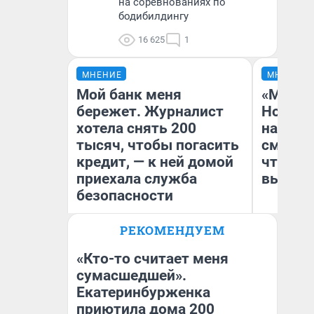
на соревнованиях по
бодибилдингу
16 625
1
МНЕНИЕ
МНЕНИЕ
Мой банк меня
«Мы ви
бережет. Журналист
Нолана
хотела снять 200
настро
тысяч, чтобы погасить
смотре
кредит, — к ней домой
чтобы 
приехала служба
выгляд
безопасности
РЕКОМЕНДУЕМ
Ксения Владимирская
На
Автор мнения
«Кто-то считает меня
сумасшедшей».
Екатеринбурженка
приютила дома 200