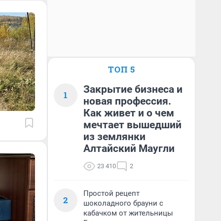
ТОП 5
Закрытие бизнеса и
1
новая профессия.
Как живет и о чем
мечтает вышедший
из землянки
Алтайский Маугли
23 410
2
Простой рецепт
2
шоколадного брауни с
кабачком от жительницы