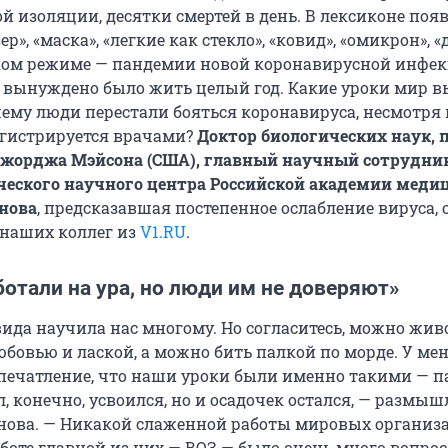
й изоляции, десятки смертей в день. В лексиконе поя
р», «маска», «легкие как стекло», «ковид», «омикрон», «
аком режиме — пандемии новой коронавирусной инфе
 вынуждено было жить целый год. Какие уроки мир в
ему люди перестали бояться коронавируса, несмотря н
регистрируется врачами?
Доктор биологических наук, 
Джорджа Мэйсона (США), главный научный сотрудни
ческого научного центра Российской академии меди
нова
, предсказавшая постепенное ослабление вируса, 
 наших коллег из
V1.RU
.
отали на ура, но люди им не доверяют»
ида научила нас многому. Но согласитесь, можно жив
юбовью и лаской, а можно бить палкой по морде. У ме
печатление, что наши уроки были именно такими — п
, конечно, усвоился, но и осадочек остался, — размыш
нова. — Никакой слаженной работы мировых органи
аботе главной из них — ВОЗ — было очень много вопрос