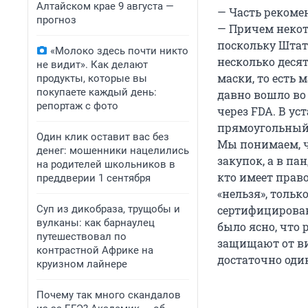
Алтайском крае 9 августа —
— Часть рекоме
прогноз
— Причем некот
поскольку Штат
«Молоко здесь почти никто
несколько деся
не видит». Как делают
маски, то есть
продукты, которые вы
покупаете каждый день:
давно вошло во
репортаж с фото
через FDA. В ус
прямоугольный 
Один клик оставит вас без
Мы понимаем, ч
денег: мошенники нацелились
закупок, а в п
на родителей школьников в
кто имеет право
преддверии 1 сентября
«нельзя», тольк
Суп из дикобраза, трущобы и
сертифицирован
вулканы: как барнаулец
было ясно, что
путешествовал по
защищают от ви
контрастной Африке на
достаточно один
круизном лайнере
Почему так много скандалов