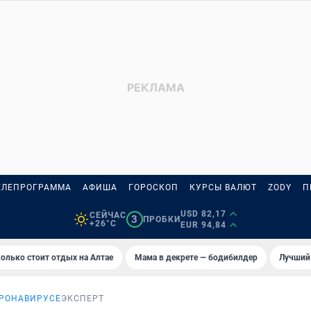
ЕЛЕПРОГРАММА
АФИША
ГОРОСКОП
КУРСЫ ВАЛЮТ
ZODY
П
USD 82,17
СЕЙЧАС
3
ПРОБКИ
+26°C
EUR 94,84
олько стоит отдых на Алтае
Мама в декрете — бодибилдер
Лучший
ОРОНАВИРУСЕ
ЭКСПЕРТ