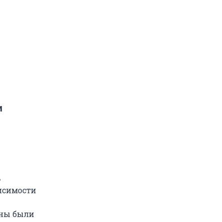
и
ь
висимости
жны были