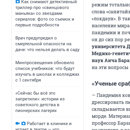
Как снимают детективный
режим тотально
триллер про «свинцового
слова «санитайзе
маньяка» со звездами
«локдаун». В т
сериалов: фото со съемок и
первые подробности
население мира
пандемии и поч
Врач предупредил о
он до сих пор 
смертельной опасности на
университета 
даче: что нельзя делать в саду
Медико-генети
наук Анча Бара
Минпросвещения обновило
на эти вопросы
список учебников: что будут
изучать в школах и колледжах
с 1 сентября
«Ученые сраб
«Сейчас бы всё это
— Пандемия ков
запретили»: истории из
дрессировать л
советского детства в
складывается в
пионерских лагерях
морде. Материал
профессор Бара
Работает в клинике и
играет в театре — что
не увидели, к р