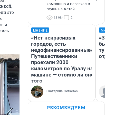
компанию и переехал в
ржкой,
глушь на Алтай
юди это
13 984
2
х
сь и
лись
МНЕНИЕ
МНЕНИ
«Нет некрасивых
«За н
городов, есть
были 
недофинансированные».
турис
Путешественники
отдых
проехали 2000
километров по Уралу на
машине — стоило ли оно
того
Екатерина Литкевич
РЕКОМЕНДУЕМ