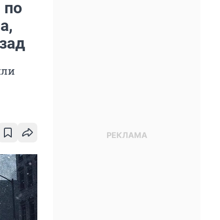
 по
а,
азад
или