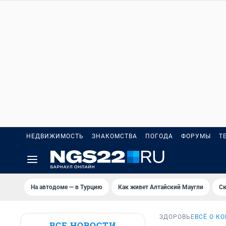
НЕДВИЖИМОСТЬ
ЗНАКОМСТВА
ПОГОДА
ФОРУМЫ
Т
На автодоме — в Турцию
Как живет Алтайский Маугли
Ск
ЗДОРОВЬЕ
ВСЁ О К
ВСЕ НОВОСТИ