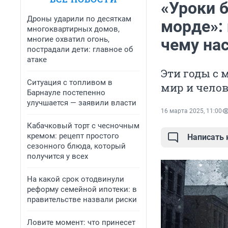
«Уроки 
Дроны ударили по десяткам
морде»:
многоквартирных домов,
многие охватил огонь,
чему нас
пострадали дети: главное об
атаке
Эти годы с
Ситуация с топливом в
мир и чело
Барнауле постепенно
улучшается — заявили власти
16 марта 2025, 11:00
Кабачковый торт с чесночным
кремом: рецепт простого
Написать
сезонного блюда, который
получится у всех
На какой срок отодвинули
реформу семейной ипотеки: в
правительстве назвали риски
Ловите момент: что принесет