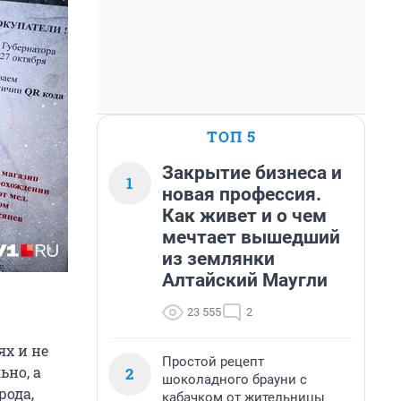
ТОП 5
Закрытие бизнеса и
1
новая профессия.
Как живет и о чем
мечтает вышедший
из землянки
Алтайский Маугли
23 555
2
ях и не
Простой рецепт
ьно, а
2
шоколадного брауни с
рода,
кабачком от жительницы