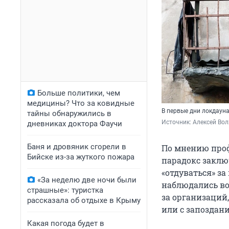
Больше политики, чем
медицины? Что за ковидные
В первые дни локдауна
тайны обнаружились в
Источник: 
Алексей Вол
дневниках доктора Фаучи
Баня и дровяник сгорели в
По мнению проф
Бийске из-за жуткого пожара
парадокс заклю
«отдуваться» за
«За неделю две ночи были
наблюдались вов
страшные»: туристка
за организаций
рассказала об отдыхе в Крыму
или с запоздан
Какая погода будет в