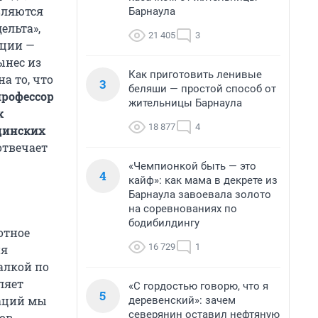
вляются
Барнаула
дельта»,
21 405
3
кции —
ынес из
Как приготовить ленивые
а то, что
3
беляши — простой способ от
профессор
жительницы Барнаула
к
18 877
4
цинских
отвечает
«Чемпионкой быть — это
4
кайф»: как мама в декрете из
Барнаула завоевала золото
на соревнованиях по
бодибилдингу
отное
16 729
1
ня
алкой по
ляет
«С гордостью говорю, что я
5
заций мы
деревенский»: зачем
северянин оставил нефтяную
ов.