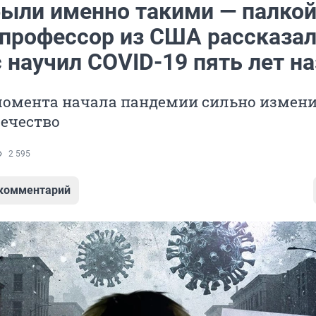
были именно такими — палкой
 профессор из США рассказал
 научил COVID-19 пять лет н
 момента начала пандемии сильно измен
вечество
2 595
 комментарий