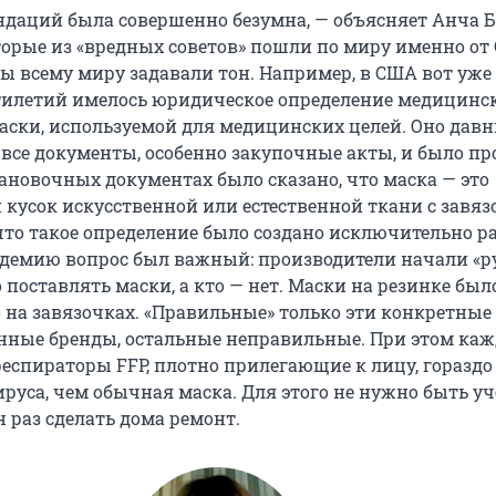
ндаций была совершенно безумна, — объясняет Анча Б
орые из «вредных советов» пошли по миру именно от
ы всему миру задавали тон. Например, в США вот уже
тилетий имелось юридическое определение медицинс
 маски, используемой для медицинских целей. Оно дав
 все документы, особенно закупочные акты, и было п
тановочных документах было сказано, что маска — это
кусок искусственной или естественной ткани с завя
то такое определение было создано исключительно р
андемию вопрос был важный: производители начали «ру
 поставлять маски, а кто — нет. Маски на резинке был
о на завязочках. «Правильные» только эти конкретные
ные бренды, остальные неправильные. При этом ка
 респираторы FFP, плотно прилегающие к лицу, горазд
руса, чем обычная маска. Для этого не нужно быть у
 раз сделать дома ремонт.