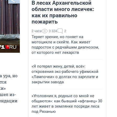
В лесах Архангельской
области много лисичек:
как их правильно
пожарить
2 часа
3 324
2
Теряет зрение, но гоняет на
мотоцикле и скейте. Как живет
подросток с редчайшим диагнозом,
от которого нет лекарств
«Я потерял жену, детей, всё»:
откровения экс-рабочего уфимской
 ура, но
«Лампочки» о долгах по зарплате и
тся
закрытии завода
ки»
шел из-
«Уголовник я, родные со мной не
мендации
общаются»: как бывший «афганец» 30
лет живет в землянке посреди леса
под Рязанью