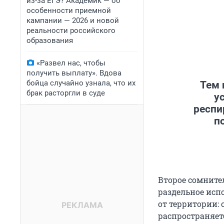
из-за ЕГЭ? Академик — об
особенности приемной
кампании — 2026 и новой
реальности российского
образования
«Развел нас, чтобы
получить выплату». Вдова
бойца случайно узнала, что их
Тем 
брак расторгли в суде
у
респи
п
Второе сомните
раздельное исп
от территории: 
распространяет