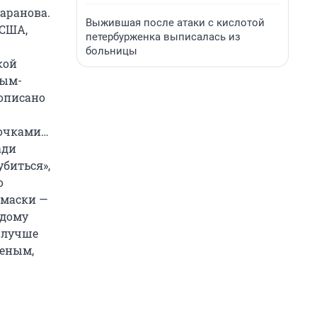
аранова.
Выжившая после атаки с кислотой
 США,
петербурженка выписалась из
больницы
кой
ным-
рописано
зочками…
ади
биться»,
о
 маски —
ждому
о лучше
ченым,