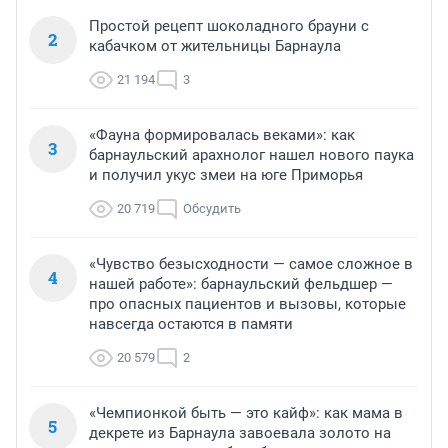
Простой рецепт шоколадного брауни с
2
кабачком от жительницы Барнаула
21 194
3
«Фауна формировалась веками»: как
3
барнаульский арахнолог нашел нового паука
и получил укус змеи на юге Приморья
20 719
Обсудить
«Чувство безысходности — самое сложное в
4
нашей работе»: барнаульский фельдшер —
про опасных пациентов и вызовы, которые
навсегда остаются в памяти
20 579
2
«Чемпионкой быть — это кайф»: как мама в
5
декрете из Барнаула завоевала золото на