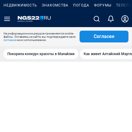
НЕДВИЖИМОСТЬ
ЗНАКОМСТВА
ПОГОДА
ФОРУМЫ
ТЕЛЕПР
На информационном ресурсе применяются cookie-
Согласен
файлы. Оставаясь на сайте, вы подтверждаете свое
согласие
на их использование.
Покорила конкурс красоты в Малайзии
Как живет Алтайский Маугл