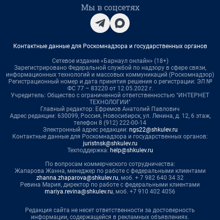
Мы в соцсетях
Контактные данные для Роскомнадзора и государственных органов
Сетевое издание «Барнаул онлайн» (18+)
Зарегистрировано Федеральной службой по надзору в сфере связи,
информационных технологий и массовых коммуникаций (Роскомнадзор)
Регистрационный номер и дата принятия решения о регистрации: ЭЛ №
ФС 77 – 83220 от 12.05.2022 г.
Учредитель: Общество с ограниченной ответственностью "ИНТЕРНЕТ
ТЕХНОЛОГИИ"
Главный редактор: Ефремов Анатолий Павлович
Адрес редакции: 630099, Россия, Новосибирск, ул. Ленина, д. 12, 6 этаж,
телефон 8 (912) 222-00-14
Электронный адрес редакции:
ngs22@shkulev.ru
Контактные данные для Роскомнадзора и государственных органов:
juristnsk@shkulev.ru
Техподдержка:
help@shkulev.ru
По вопросам коммерческого сотрудничества:
Жапарова Жанна, менеджер по работе с федеральными клиентами
zhanna.zhaparova@shkulev.ru
, моб. + 7 982 640 34 32
Ревина Мария, директор по работе с федеральными клиентами
mariya.revina@shkulev.ru
, моб. +7 910 402 4056
Редакция сайта не несет ответственности за достоверность
информации, содержащейся в рекламных объявлениях.