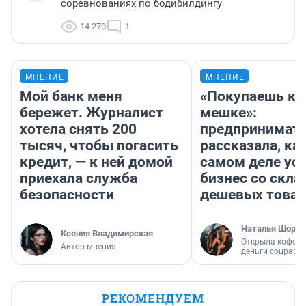
соревнованиях по бодибилдингу
14 270
1
МНЕНИЕ
МНЕНИЕ
Мой банк меня
«Покупаешь ко
бережет. Журналист
мешке»:
хотела снять 200
предпринимат
тысяч, чтобы погасить
рассказала, как
кредит, — к ней домой
самом деле ус
приехала служба
бизнес со скл
безопасности
дешевых това
Наталья Шорох
Ксения Владимирская
Открыла кофейн
Автор мнения
деньги соцразв
РЕКОМЕНДУЕМ