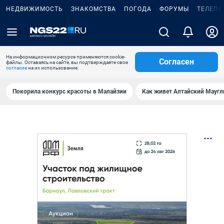
НЕДВИЖИМОСТЬ
ЗНАКОМСТВА
ПОГОДА
ФОРУМЫ
ТЕЛЕПР
На информационном ресурсе применяются cookie-
Согласен
файлы. Оставаясь на сайте, вы подтверждаете свое
согласие
на их использование.
Покорила конкурс красоты в Малайзии
Как живет Алтайский Маугл