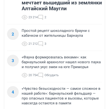
мечтает вышедший из землянки
Алтайский Маугли
23 214
2
Простой рецепт шоколадного брауни с
2
кабачком от жительницы Барнаула
21 212
3
«Фауна формировалась веками»: как
3
барнаульский арахнолог нашел нового паука
и получил укус змеи на юге Приморья
20 754
Обсудить
«Чувство безысходности — самое сложное в
4
нашей работе»: барнаульский фельдшер —
про опасных пациентов и вызовы, которые
навсегда остаются в памяти