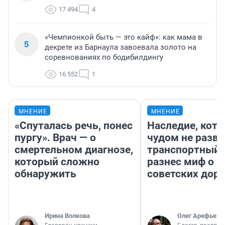
17 494
4
«Чемпионкой быть — это кайф»: как мама в
5
декрете из Барнаула завоевала золото на
соревнованиях по бодибилдингу
16 552
1
МНЕНИЕ
МНЕНИЕ
«Спуталась речь, понес
Наследие, кото
пургу». Врач — о
чудом не разва
смертельном диагнозе,
транспортный 
который сложно
разнес миф о 
обнаружить
советских доро
Ирина Волкова
Олег Арефьев