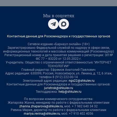
Мы в соцсетях
Контактные данные для Роскомнадзора и государственных органов
Сетевое издание «Барнаул онлайн» (18+)
Зарегистрировано Федеральной службой по надзору в сфере связи,
информационных технологий и массовых коммуникаций (Роскомнадзор)
Регистрационный номер и дата принятия решения о регистрации: ЭЛ №
ФС 77 – 83220 от 12.05.2022 г.
Учредитель: Общество с ограниченной ответственностью "ИНТЕРНЕТ
ТЕХНОЛОГИИ"
Главный редактор: Ефремов Анатолий Павлович
Адрес редакции: 630099, Россия, Новосибирск, ул. Ленина, д. 12, 6 этаж,
телефон 8 (912) 222-00-14
Электронный адрес редакции:
ngs22@shkulev.ru
Контактные данные для Роскомнадзора и государственных органов:
juristnsk@shkulev.ru
Техподдержка:
help@shkulev.ru
По вопросам коммерческого сотрудничества:
Жапарова Жанна, менеджер по работе с федеральными клиентами
zhanna.zhaparova@shkulev.ru
, моб. + 7 982 640 34 32
Ревина Мария, директор по работе с федеральными клиентами
mariya.revina@shkulev.ru
, моб. +7 910 402 4056