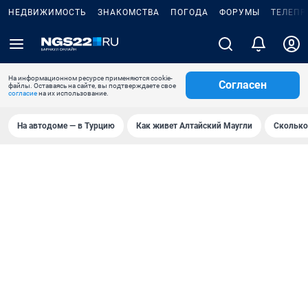
НЕДВИЖИМОСТЬ
ЗНАКОМСТВА
ПОГОДА
ФОРУМЫ
ТЕЛЕПР
На информационном ресурсе применяются cookie-
Согласен
файлы. Оставаясь на сайте, вы подтверждаете свое
согласие
на их использование.
На автодоме — в Турцию
Как живет Алтайский Маугли
Сколько