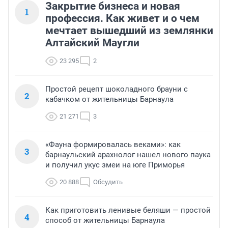
Закрытие бизнеса и новая
1
профессия. Как живет и о чем
мечтает вышедший из землянки
Алтайский Маугли
23 295
2
Простой рецепт шоколадного брауни с
2
кабачком от жительницы Барнаула
21 271
3
«Фауна формировалась веками»: как
3
барнаульский арахнолог нашел нового паука
и получил укус змеи на юге Приморья
20 888
Обсудить
Как приготовить ленивые беляши — простой
4
способ от жительницы Барнаула